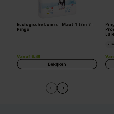
Ecologische Luiers - Maat 1 t/m 7 -
Pin
Pingo
Pro
Lui
kli
Vanaf
6.45
Van
Bekijken
-30%