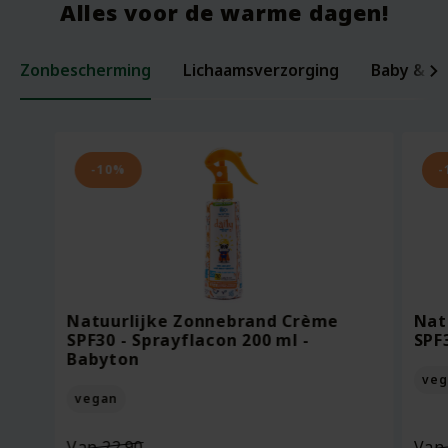
Alles voor de warme dagen!
Zonbescherming
Lichaamsverzorging
Baby & ki
Laxerende Zaden - Biologische Mix -
Organic Baby Starter Set - Pure
Per
Voe
200 gram
Beginnings
ml -
Bee
-10%
-
Oorspronkelijke
Van
18.95
Voor
7.95
Vo
prijs
13.27
Vo
was:
Huidige
Bekijken
Bekijken
€18.95.
prijs
Natuurlijke Zonnebrand Crème
Nat
is:
SPF30 - Sprayflacon 200 ml -
SPF
€13.27.
Babyton
veg
vegan
Oorspronkelijke
Van
22.90
Va