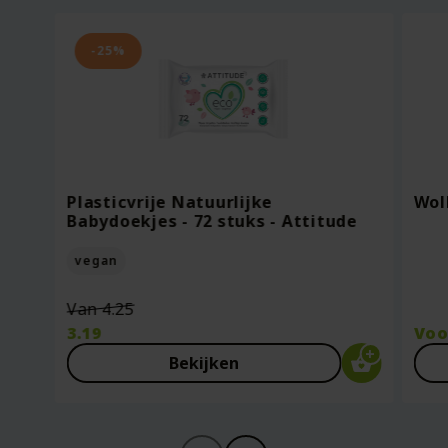
-25%
Plasticvrije Natuurlijke
Wol
Babydoekjes - 72 stuks - Attitude
vegan
Oorspronkelijke
Van
4.25
prijs
3.19
Vo
was:
Huidige
Bekijken
€4.25.
prijs
is:
€3.19.