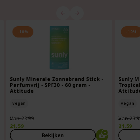
-10%
-10%
Sunly Minerale Zonnebrand Stick -
Sunly M
Parfumvrij - SPF30 - 60 gram -
Tropical
Attitude
Attitud
vegan
vegan
Oorspronkelijke
Van
23.99
Van
23.9
prijs
21.59
21.59
was:
Huidige
Huidige
Bekijken
€23.99.
prijs
prijs