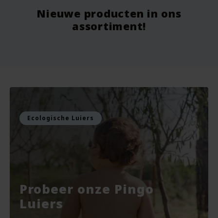
Nieuwe producten in ons
Vanaf
9.75
Vo
assortiment!
Voor
7.99
Vo
Bekijken
Bekijken
Ecologische Luiers
Probeer onze Pingo
Luiers