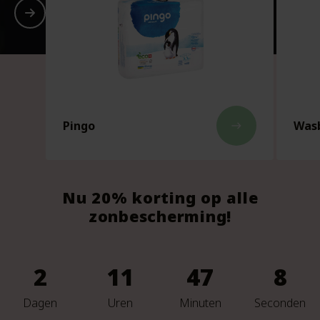
Pingo
Wasb
east
Nu 20% korting op alle
zonbescherming!
2
11
47
5
Dagen
Uren
Minuten
Seconden