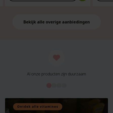
is:
is:
€21.59.
€21.59.
Bekijk alle overige aanbiedingen
Al onze producten zijn duurzaam
Ontdek alle vitamines