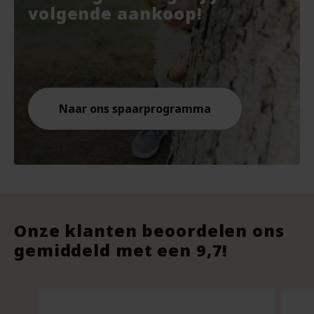
€7.67.
€10.
€9.8
volgende aankoop!
Naar ons spaarprogramma
Onze klanten beoordelen ons
gemiddeld met een 9,7!