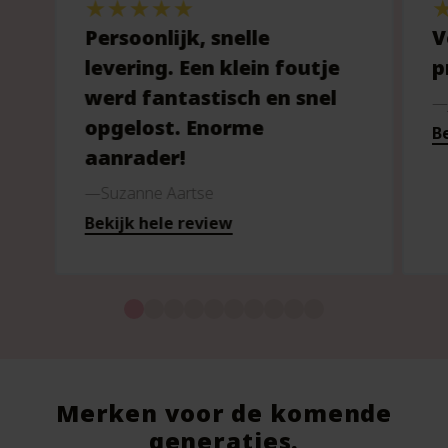
Persoonlijk, snelle
V
levering. Een klein foutje
p
werd fantastisch en snel
opgelost. Enorme
Be
aanrader!
Suzanne Aartse
Bekijk hele review
Merken voor de komende
generaties.