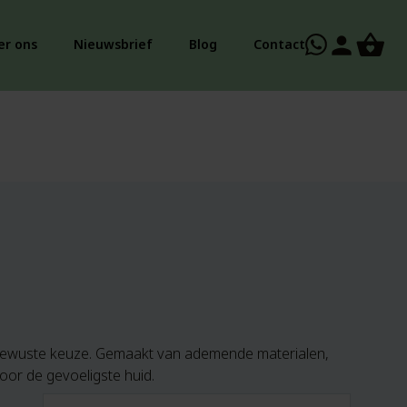
person
er ons
Nieuwsbrief
Blog
Contact
en bewuste keuze. Gemaakt van ademende materialen,
oor de gevoeligste huid.