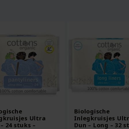
ogische
Biologische
gkruisjes Ultra
Inlegkruisjes Ult
– 24 stuks –
Dun – Long – 32 s