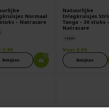
urlijke
Natuurlijke
gkruisjes Normaal
Inlegkruisjes Stri
 stuks – Natracare
Tanga – 30 stuks 
Natracare
n
vegan
r
2.99
Voor
2.99
Bekijken
Bekijken