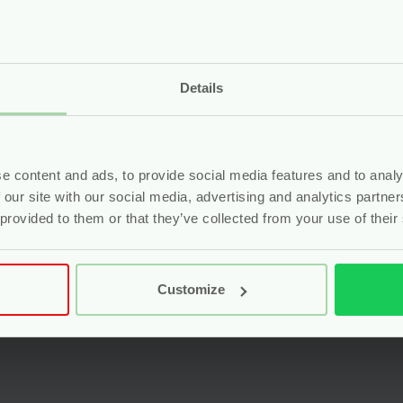
Details
gkruisjes –
Inlegkruisjes Lan
ogisch Katoen – 24
Biologisch Katoen
e content and ads, to provide social media features and to analy
s – Yoni
stuks – Yoni
 our site with our social media, advertising and analytics partn
 provided to them or that they’ve collected from your use of their
r
4.19
Voor
4.45
Bekijken
Bekijken
Customize