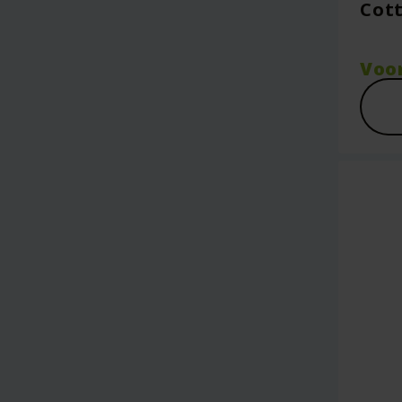
Cot
Voo