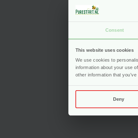
Consent
This website uses cookies
Inle
Biol
We use cookies to personalis
stuk
information about your use of
other information that you’ve
Voo
Deny