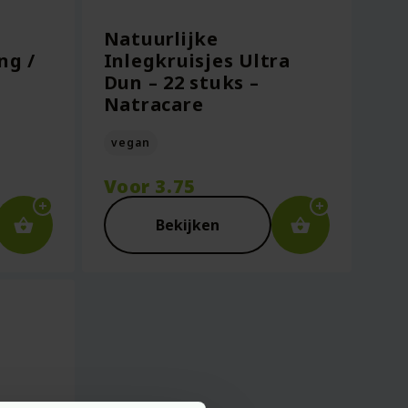
Natuurlijke
ng /
Inlegkruisjes Ultra
–
Dun – 22 stuks –
Natracare
vegan
Voor
3.75
Bekijken