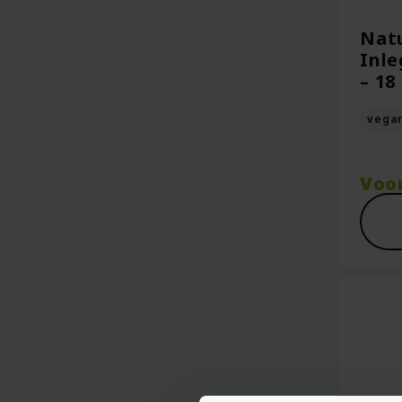
Natu
Inle
– 18
vega
Voo