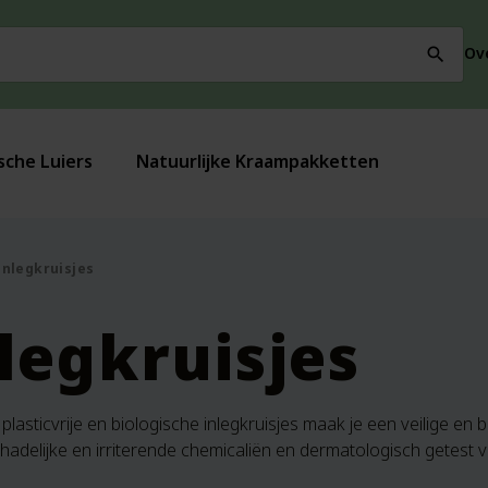
Ov
search
sche Luiers
Natuurlijke Kraampakketten
Inlegkruisjes
legkruisjes
plasticvrije en biologische inlegkruisjes maak je een veilige 
hadelijke en irriterende chemicaliën en dermatologisch getest v