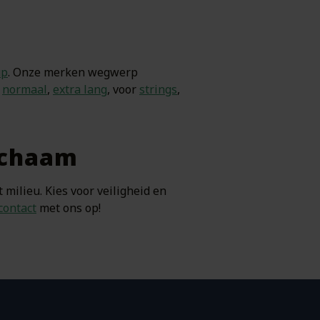
up
. Onze merken wegwerp
:
normaal
,
extra lang
, voor
strings
,
lichaam
 milieu. Kies voor veiligheid en
contact
met ons op!