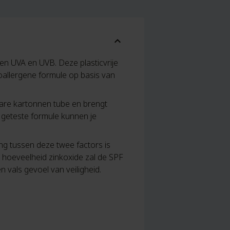
expand_more
n UVA en UVB. Deze plasticvrije
oallergene formule op basis van
bare kartonnen tube en brengt
 geteste formule kunnen je
ng tussen deze twee factors is
e hoeveelheid zinkoxide zal de SPF
 vals gevoel van veiligheid.