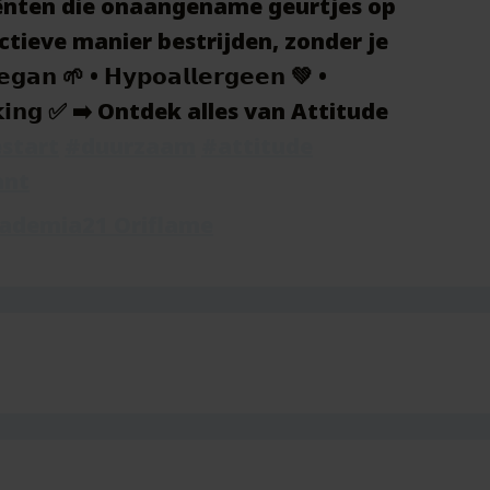
ënten die onaangename geurtjes op
tieve manier bestrijden, zonder je
𝗻 🌱 • 𝗛𝘆𝗽𝗼𝗮𝗹𝗹𝗲𝗿𝗴𝗲𝗲𝗻 💚 •
𝗿𝗽𝗮𝗸𝗸𝗶𝗻𝗴 ✅ ➡️ Ontdek alles van Attitude
start
#duurzaam
#attitude
ant
cademia21 Oriflame
60 gram