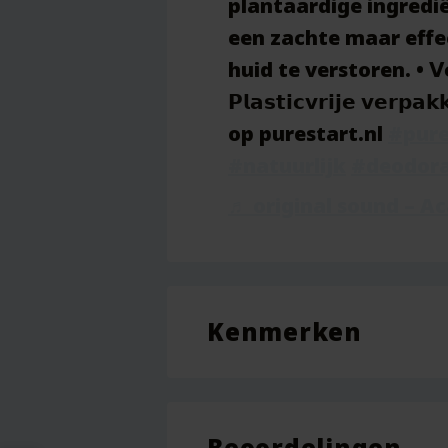
plantaardige ingredi
een zachte maar effec
huid te verstoren. • 𝗩𝗲𝗴
𝗣𝗹𝗮𝘀𝘁𝗶𝗰𝘃𝗿𝗶𝗷𝗲 𝘃𝗲
op purestart.nl
#pure
#natuurlijk
#deodor
♬ original sound – A
Kenmerken
Inhoud
Beoordelingen