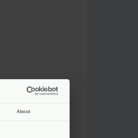
ere wrijving vereisen. Zie je nog
haal minstens elke twee uur.
About
e, Cocos Nucifera (Coconut) Oil,
r) Seed Wax, Behenyl Behenate,