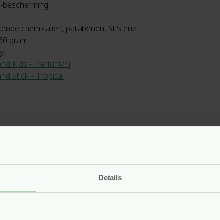
B-bescherming
kende chemicaliën, parabenen, SLS enz.
 60 gram
y:
nd Kids – Parfumvrij
d Stick – Tropical
otstelling aan de zon. Smeer gelijkmatig uit; dit kan een krachtig
. Breng eventueel met ‘stippen’ op de huid aan en wrijf uit. Her
in het water of hevig zweten en onmiddellijk na het afdrogen.
Details
nts : Vitis Vinifera (Grape) Seed Oil, Caprylic/Capric Triglycerid
ed Oil, Polyhydroxystearic Acid, Helianthus Annuus (Sunflowe