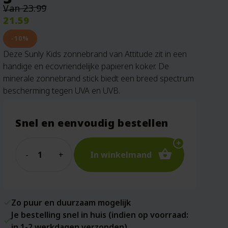
Oorspronkelijke
Van
23.99
prijs
21.59
was:
Huidige
€23.99.
prijs
-10%
is:
Deze Sunly Kids zonnebrand van Attitude zit in een
€21.59.
handige en ecovriendelijke papieren koker. De
minerale zonnebrand stick biedt een breed spectrum
bescherming tegen UVA en UVB.
Snel en eenvoudig bestellen
Quantity
In winkelmand
Zo puur en duurzaam mogelijk
Je bestelling snel in huis (indien op voorraad:
in 1-2 werkdagen verzonden)