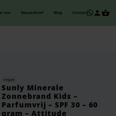
person
er ons
Nieuwsbrief
Blog
Contact
vegan
Sunly Minerale
Zonnebrand Kids –
Parfumvrij – SPF 30 – 60
gram – Attitude