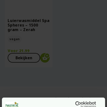
Luierwasmiddel Spa
Spheres – 1500
gram – Zerah
vegan
Voor
21.99
Bekijken
Sonett Waspoeder: krachtig
en huidvriendelijk