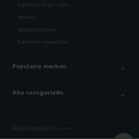
Importeur Pingo Luiers
Reviews
Spaarprogramma
Aanmelden nieuwsbrief
Populaire merken
expand_more
Attitude
Alle categorieën
expand_more
Blümchen
Grünspecht
Baby & kind
Imse Vimse
Verschonen
Website door
Pixel Express
Natracare
Wasbare luiers