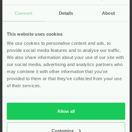
Een ecologisch wasmiddel moet niet alleen schoon
Consent
Details
About
wassen, maar ook schoon zijn voor het milieu. Het
Sonett Waspoeder 2,4 kg
bewijst dat beide mogelijk
zijn. Dit waspoeder is ideaal voor witte en lichte
This website uses cookies
gekleurde was. Het bevat geen enzymen of optische
We use cookies to personalise content and ads, to
witmakers, wat het bijzonder zacht maakt voor de
provide social media features and to analyse our traffic.
huid. Sonett gebruikt alleen biologisch afbreekbare
We also share information about your use of our site with
ingrediënten die veilig zijn voor het water en het
our social media, advertising and analytics partners who
ecosysteem. De kartonnen verpakking is recyclebaar
may combine it with other information that you’ve
en minimalistisch vormgegeven. Sonett is een pionier
provided to them or that they’ve collected from your use
in ecologische schoonmaakmiddelen en biedt met dit
of their services.
poeder een waskrachtige, milieubewuste oplossing.
Kies voor minder afval en meer effect. Bij Pure Start
vind je waspoeder dat werkt zonder belasting – voor
kleding die fris ruikt en een wereld die ademt. Zo
Allow all
wordt jouw wasroutine een dagelijks moment van
zorg voor jezelf én je omgeving.
Customize