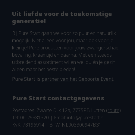
Uit liefde voor de toekomstige
generatie!
Bij Pure Start gaan we voor zo puur en natuurlijk
mogelijk! Niet alleen voor jou, maar ook voor je
kleintje! Pure producten voor jouw zwangerschap,
bevalling, kraamtijd en daarna. Met een steeds
uitbreidend assortiment willen we jou én je gezin
alleen maar het beste bieden!
Pure Start is
partner van het Geboorte Event
.
Pure Start contactgegevens
Postadres: Zwarte Dijk 12a, 7775PB Lutten (
route
)
Tel: 06-29381320 | Email:
info@purestart.nl
KvK: 78196914 | BTW: NL003300947B31