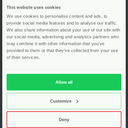
Indien je gebruik maakt van het herroepingsrecht en je
This website uses cookies
bestelling wilt terugsturen, zal het product met alle
geleverde toebehoren en – indien redelijkerwijze mogelijk
We use cookies to personalise content and ads, to
–
in de originele staat en verpakking
aan de Pure Start
provide social media features and to analyse our traffic.
geretourneerd worden. Hygiëneproducten die
We also share information about your use of our site with
opengemaakt zijn kunnen we niet retour nemen.
our social media, advertising and analytics partners who
may combine it with other information that you’ve
De te retourneren producten kunnen verzonden worden
provided to them or that they’ve collected from your use
naar:
Pure Start, Zwarte Dijk 12a, 7775PB Lutten
.
of their services.
Kosten voor retourneren zijn voor jou als klant.
Kosten en terugbetalen
Allow all
aankoopbedrag
Het aankoopbedrag van desbetreffende producten
Customize
inclusief verzendkosten (indien gehele bestelling wordt
geretourneerd) worden gecrediteerd. Wanneer een deel
Deny
van de bestelling wordt geretourneerd en daarmee het
bestelbedrag onder de grens van gratis verzending komt