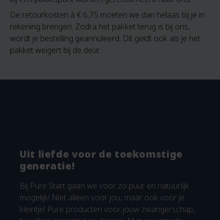
De retourkosten à € 6,75 moeten we dan helaas bij je in
rekening brengen. Zodra het pakket terug is bij ons,
wordt je bestelling geannuleerd. Dit geldt ook als je het
pakket weigert bij de deur.
Uit liefde voor de toekomstige
generatie!
Bij Pure Start gaan we voor zo puur en natuurlijk
mogelijk! Niet alleen voor jou, maar ook voor je
kleintje! Pure producten voor jouw zwangerschap,