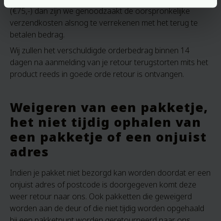
(€75,-) dan zijn we genoodzaakt de oorspronkelijke
verzendkosten alsnog te verrekenen met het terug te
betalen bedrag.
Wij zullen het verschuldigde orderbedrag binnen 14
dagen na aanmelding van je retour terugstorten mits het
product reeds in goede orde retour is ontvangen.
Weigeren van een pakketje,
het niet tijdig ophalen van
een pakketje of een onjuist
adres
Indien je pakket niet bezorgd kan worden doordat er een
onjuist adres of postcode is doorgegeven komt deze
weer retour naar ons. Ook pakketten die geweigerd
worden aan de deur of die niet tijdig worden opgehaald
bij een pakketpunt worden geretourneerd naar ons.