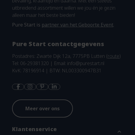
bevalling, kraamtijd en daarna. Met een steeds
uitbreidend assortiment willen we jou én je gezin
alleen maar het beste bieden!
Pure Start is
partner van het Geboorte Event
.
Pure Start contactgegevens
Postadres: Zwarte Dijk 12a, 7775PB Lutten (
route
)
Tel: 06-29381320 | Email:
info@purestart.nl
KvK: 78196914 | BTW: NL003300947B31
Meer over ons
Klantenservice
expand_more