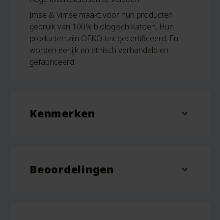
Imse & Vimse maakt voor hun producten
gebruik van 100% biologisch katoen. Hun
producten zijn OEKO-tex gecertificeerd. En
worden eerlijk en ethisch verhandeld en
gefabriceerd.
Kenmerken
expand_more
Dessin
Blossom, Denim
Beoordelingen
Kleur
Roze, Blauw
expand_more
Beoordelingen
Aantal
8 stuks
Er zijn nog geen beoordelingen.