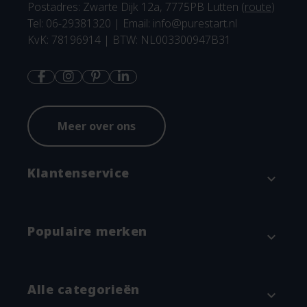
Postadres: Zwarte Dijk 12a, 7775PB Lutten (
route
)
Tel: 06-29381320 | Email:
info@purestart.nl
KvK: 78196914 | BTW: NL003300947B31
Meer over ons
Klantenservice
expand_more
Contact
Populaire merken
expand_more
Betaalmethodes en verzenden
Annuleren & Retourneren
Attitude
Alle categorieën
expand_more
Garantie en klachtenregeling
Blümchen