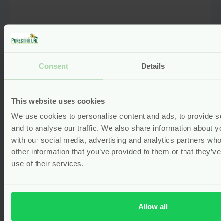
Naam
*
Wet Bag Mini – 20 x 15 cm – Imse
& Vimse
Consent
Details
E-mail
*
Vanaf
11.95
This website uses cookies
Bekijken
We use cookies to personalise content and ads, to provide s
Captcha
*
and to analyse our traffic. We also share information about yo
with our social media, advertising and analytics partners wh
other information that you’ve provided to them or that they’v
use of their services.
Mijn naam, e-mail en site opslaan in deze
browser voor de volgende keer wanneer ik
een reactie plaats.
Allow all