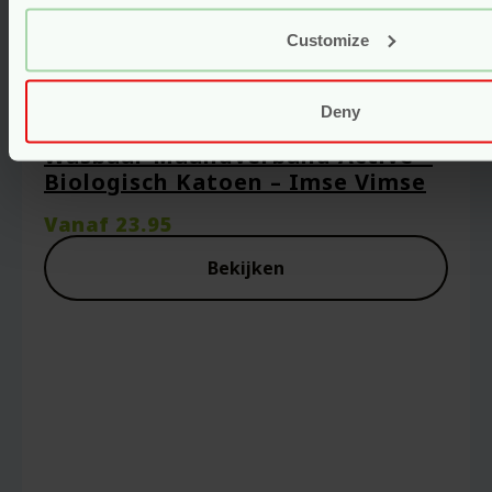
Customize
Deny
Wasbaar Maandverband Active –
Biologisch Katoen – Imse Vimse
Vanaf
23.95
Bekijken