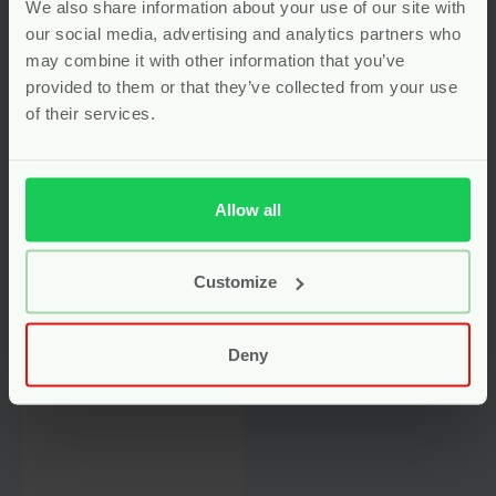
ml – Weleda
Weleda Mama
We also share information about your use of our site with
our social media, advertising and analytics partners who
vegan
vegan
may combine it with other information that you’ve
provided to them or that they’ve collected from your use
Voor
15.90
Voor
18.95
of their services.
Bekijken
Bekijken
Allow all
Customize
Deny