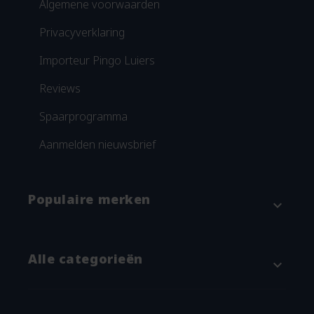
Algemene voorwaarden
Privacyverklaring
Importeur Pingo Luiers
Reviews
Spaarprogramma
Aanmelden nieuwsbrief
Populaire merken
expand_more
Attitude
Alle categorieën
expand_more
Blümchen
Grünspecht
Baby & kind