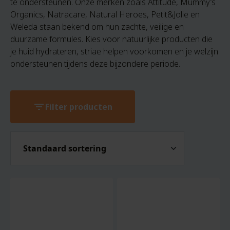
te ondersteunen. Onze merken zoals Attitude, Mummy’s
Organics, Natracare, Natural Heroes, Petit&Jolie en
Weleda staan bekend om hun zachte, veilige en
duurzame formules. Kies voor natuurlijke producten die
je huid hydrateren, striae helpen voorkomen en je welzijn
ondersteunen tijdens deze bijzondere periode.
filter_list
Filter producten