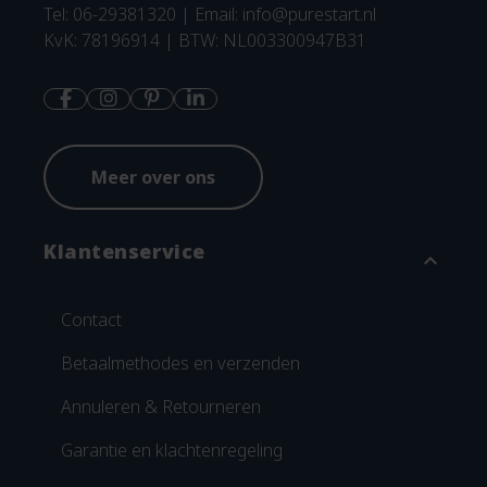
Tel: 06-29381320 | Email:
info@purestart.nl
KvK: 78196914 | BTW: NL003300947B31
Meer over ons
Klantenservice
expand_more
Contact
Betaalmethodes en verzenden
Annuleren & Retourneren
Garantie en klachtenregeling