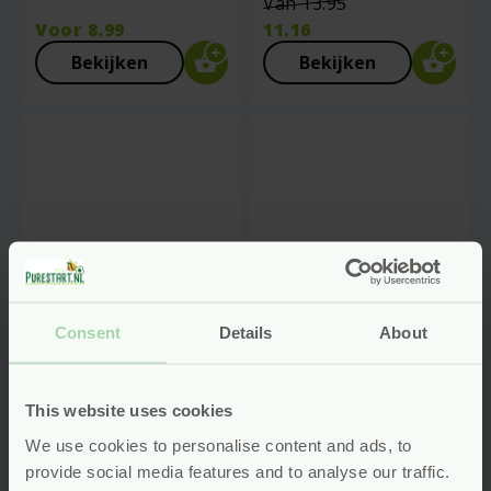
Oorspronkelij
Van
13.95
prijs
Voor
8.99
11.16
was:
Huidige
Bekijken
Bekijken
€13.95.
prijs
is:
€11.16.
Consent
Details
About
This website uses cookies
We use cookies to personalise content and ads, to
Mama Perineum
Zwangerschap Body
provide social media features and to analyse our traffic.
Massage Olie – 50
Butter – 150 ml –