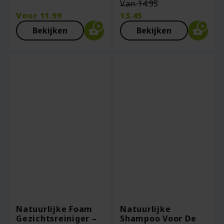
Oorspronkelij
Van
14.95
prijs
Voor
11.99
13.45
was:
Huidige
Bekijken
Bekijken
€14.95.
prijs
is:
€13.45.
Natuurlijke Foam
Natuurlijke
Gezichtsreiniger –
Shampoo Voor De