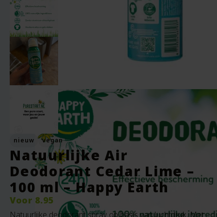
nieuw
vegan
Natuurlijke Air
Deodorant Cedar Lime –
100 ml – Happy Earth
Voor
8.95
Natuurlijke deodorant spray op basis van luchtdruk. Met