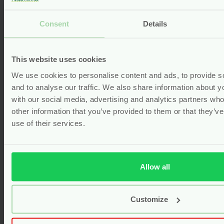
Gerelateerde producten
Consent
Details
This website uses cookies
We use cookies to personalise content and ads, to provide s
and to analyse our traffic. We also share information about yo
with our social media, advertising and analytics partners wh
other information that you’ve provided to them or that they’v
use of their services.
Allow all
Natuurlijke Deodorant Stick
Customize
Have Fun – 40 gram – The Lekker
Company