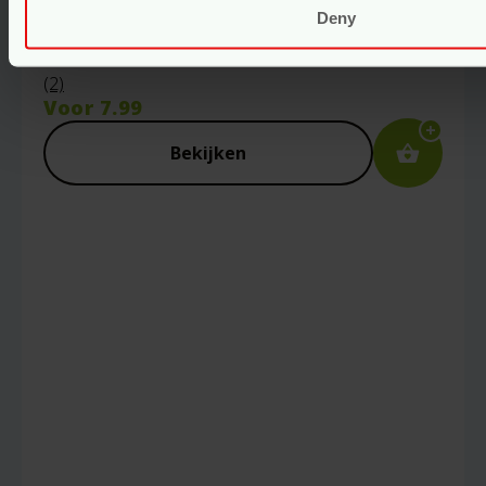
Deny
vegan
Gewaardeerd
5.00
uit 5
(2)
Voor
7.99
Bekijken