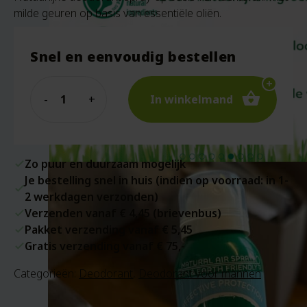
milde geuren op basis van essentiële oliën.
Snel en eenvoudig bestellen
Quantity
In winkelmand
Zo puur en duurzaam mogelijk
Je bestelling snel in huis (indien op voorraad: in 1-
2 werkdagen verzonden)
Verzenden vanaf € 4,45 (brievenbus)
Pakket verzending vanaf € 5,45
Gratis verzending vanaf € 75,-
Categorieën:
Deodorant
,
Deodorant voor mannen