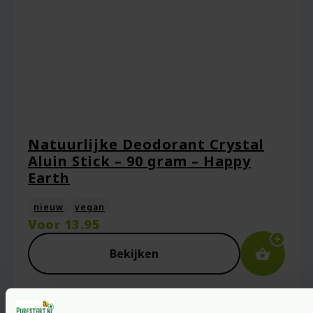
Natuurlijke Deodorant Crystal
Aluin Stick – 90 gram – Happy
Earth
nieuw
vegan
Voor
13.95
Bekijken