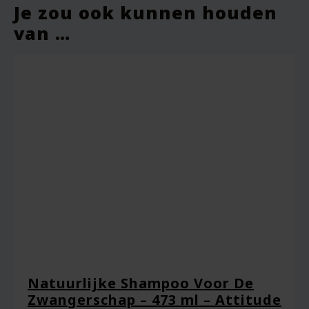
Je zou ook kunnen houden
van …
Je beoordeling
*
Naam
*
Natuurlijke Shampoo Voor De
Zwangerschap – 473 ml – Attitude
E-mail
*