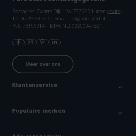
Postadres: Zwarte Dijk 12a, 7775PB Lutten (
route
)
Tel: 06-29381320 | Email:
info@purestart.nl
KvK: 78196914 | BTW: NL003300947B31
Meer over ons
Klantenservice
expand_more
Contact
Populaire merken
expand_more
Betaalmethodes en verzenden
Annuleren & Retourneren
Attitude