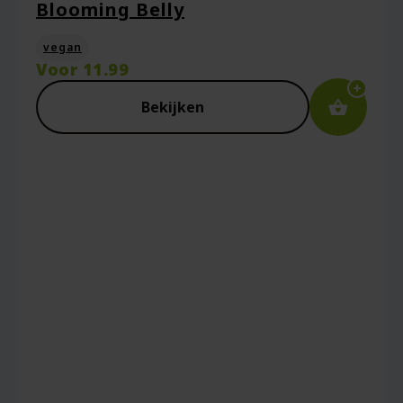
Blooming Belly
vegan
Voor
11.99
Captcha
*
Bekijken
Mijn naam, e-mail en site opslaan in deze
browser voor de volgende keer wanneer ik
een reactie plaats.