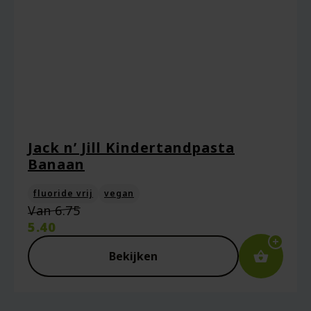
Jack n’ Jill Kindertandpasta
Banaan
fluoride vrij
vegan
Oorspronkelijke
Van
6.75
prijs
5.40
was:
Huidige
€6.75.
prijs
Bekijken
is:
€5.40.