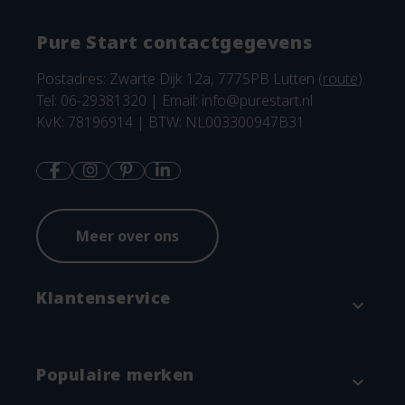
Pure Start contactgegevens
Postadres: Zwarte Dijk 12a, 7775PB Lutten (
route
)
Tel: 06-29381320 | Email:
info@purestart.nl
KvK: 78196914 | BTW: NL003300947B31
Meer over ons
Klantenservice
expand_more
Contact
Populaire merken
expand_more
Betaalmethodes en verzenden