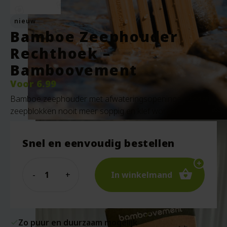
nieuw
Bamboe Zeephouder
Rechthoek –
Bamboovement
Voor
6.99
Bamboe zeephouder met afwateringsopeningen zodat je
zeepblokken nooit meer soppig en klef worden.
Snel en eenvoudig bestellen
Quantity
In winkelmand
Zo puur en duurzaam mogelijk