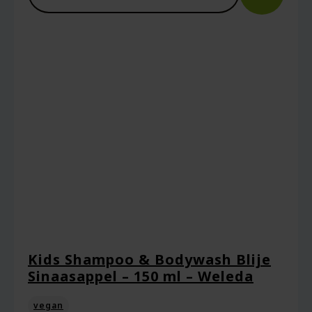
Mijn naam, e-mail en site opslaan in deze
browser voor de volgende keer wanneer ik
een reactie plaats.
Kids Shampoo & Bodywash Blije
Sinaasappel – 150 ml – Weleda
vegan