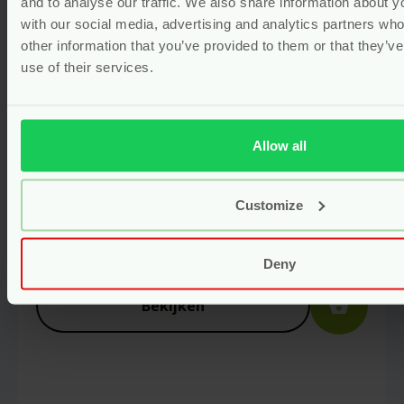
and to analyse our traffic. We also share information about yo
with our social media, advertising and analytics partners wh
other information that you’ve provided to them or that they’v
use of their services.
Allow all
Customize
Glazen Potje Met Metalen Deksel
– 60 ml – Fair Squared
Deny
Voor
1.95
Bekijken