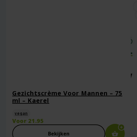
Naam
*
Gezichtscrème Voor Mannen – 75
E-mail
*
ml – Kaerel
vegan
Voor
21.95
Captcha
*
Bekijken