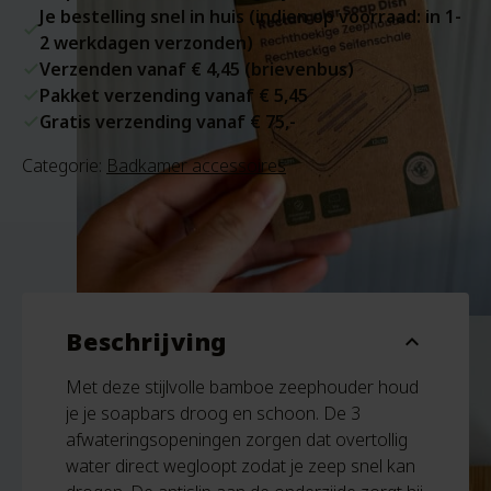
Je bestelling snel in huis (indien op voorraad: in 1-
2 werkdagen verzonden)
Verzenden vanaf € 4,45 (brievenbus)
Pakket verzending vanaf € 5,45
Gratis verzending vanaf € 75,-
Categorie:
Badkamer accessoires
Beschrijving
expand_more
Met deze stijlvolle bamboe zeephouder houd
je je soapbars droog en schoon. De 3
afwateringsopeningen zorgen dat overtollig
water direct wegloopt zodat je zeep snel kan