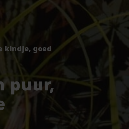
je kindje, goed
 puur,
e