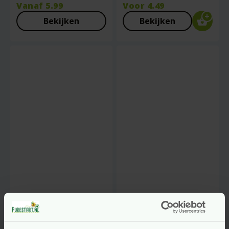
Vanaf
5.99
Voor
4.49
Bekijken
Bekijken
Kruidenpads
Kruidenpads
Navulling 3 Stuks –
Startset – Ademvrij
Droomtijd –
– Grünspecht