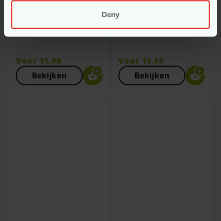
Kruidenpads
Speenkoord Met
Startset –
Houten En Siliconen
Deny
Droomtijd –
Kralen –
Grünspecht
Grünspecht
Voor
11.99
Voor
11.95
Bekijken
Bekijken