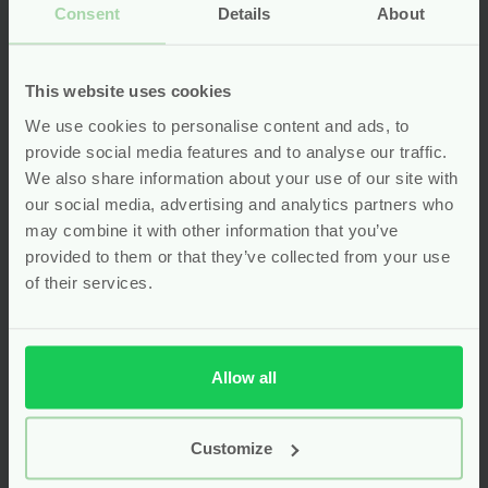
Grünspecht
Consent
Details
About
Voor
4.49
Voor
11.99
This website uses cookies
Bekijken
Bekijken
We use cookies to personalise content and ads, to
provide social media features and to analyse our traffic.
We also share information about your use of our site with
our social media, advertising and analytics partners who
may combine it with other information that you’ve
provided to them or that they’ve collected from your use
of their services.
Allow all
Customize