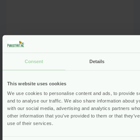
Zonnebrand Lotion SPF 30 – 500
ml – Derma Sun
Consent
Details
nieuw
vegan
Oorspronkelijke
Van
33.95
This website uses cookies
prijs
30.55
was:
Huidige
We use cookies to personalise content and ads, to provide s
€33.95.
prijs
Bekijken
and to analyse our traffic. We also share information about yo
is:
with our social media, advertising and analytics partners wh
€30.55.
other information that you’ve provided to them or that they’v
use of their services.