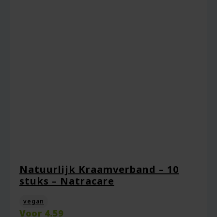
€12.51.
Natuurlijk Kraamverband – 10
stuks – Natracare
vegan
Voor
4.59