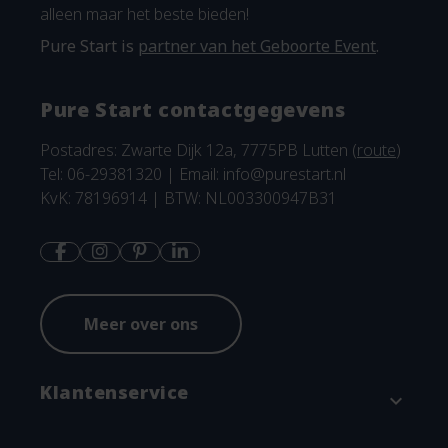
alleen maar het beste bieden!
Pure Start is
partner van het Geboorte Event
.
Pure Start contactgegevens
Postadres: Zwarte Dijk 12a, 7775PB Lutten (
route
)
Tel: 06-29381320 | Email:
info@purestart.nl
KvK: 78196914 | BTW: NL003300947B31
Meer over ons
Klantenservice
expand_more