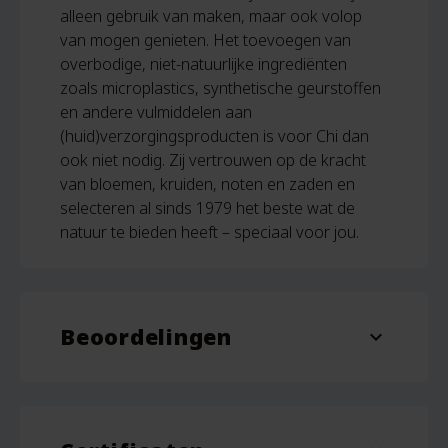
alleen gebruik van maken, maar ook volop
van mogen genieten. Het toevoegen van
overbodige, niet-natuurlijke ingrediënten
zoals microplastics, synthetische geurstoffen
en andere vulmiddelen aan
(huid)verzorgingsproducten is voor Chi dan
ook niet nodig. Zij vertrouwen op de kracht
van bloemen, kruiden, noten en zaden en
selecteren al sinds 1979 het beste wat de
natuur te bieden heeft – speciaal voor jou.
Beoordelingen
expand_more
Beoordelingen
Er zijn nog geen beoordelingen.