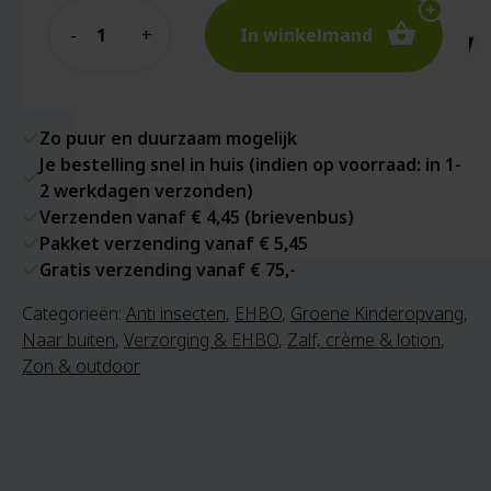
Quantity
In winkelmand
Zo puur en duurzaam mogelijk
Je bestelling snel in huis (indien op voorraad: in 1-
2 werkdagen verzonden)
Verzenden vanaf € 4,45 (brievenbus)
Pakket verzending vanaf € 5,45
Gratis verzending vanaf € 75,-
Categorieën:
Anti insecten
,
EHBO
,
Groene Kinderopvang
,
Naar buiten
,
Verzorging & EHBO
,
Zalf, crème & lotion
,
Zon & outdoor