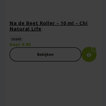
Naam
*
Na de Beet Roller – 10 ml – Chi
Natural Life
E-mail
*
vegan
Voor
9.95
Bekijken
Captcha
*
Mijn naam, e-mail en site opslaan in deze
browser voor de volgende keer wanneer ik
een reactie plaats.