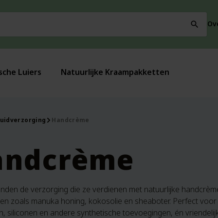
Ov
search
sche Luiers
Natuurlijke Kraampakketten
uidverzorging
Handcrème
andcrème
anden de verzorging die ze verdienen met natuurlijke handcrème
ten zoals manuka honing, kokosolie en sheaboter. Perfect voor
 siliconen en andere synthetische toevoegingen, én vriendelijk 