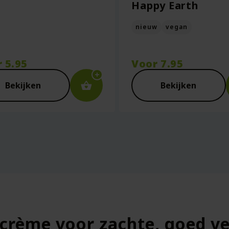
Happy Earth
nieuw
vegan
r
5.95
Voor
7.95
Bekijken
Bekijken
dcrème voor zachte, goed v