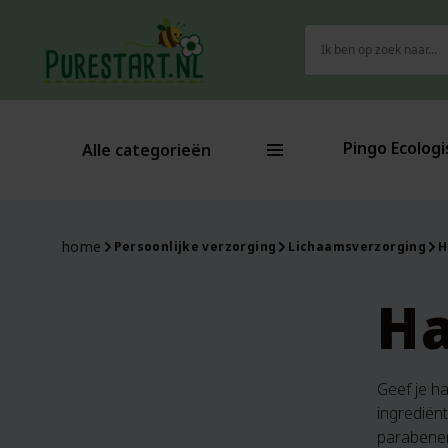
Zoeken
naar:
Pingo Ecologi
Alle categorieën
home
Persoonlijke verzorging
Lichaamsverzorging
H
H
Geef je h
ingrediën
parabenen,