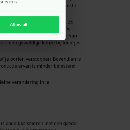
 services.
 plantaardige ingrediënten die écht
enstelling en bewezen werking. Zo
Allow all
t duurzaamheid in gedachten. De
meren en herstellen. De variant van
 — een geweldige keuze bij kloofjes
of je poriën verstoppen. Bovendien is
roductie ervan is minder belastend
eine verandering in je
h is dagelijks smeren met een goede