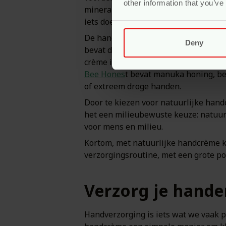
other information that you’ve
minerale oliën of kunstmatige geursto
iets doen voor je huid.
De handcrèmes in het assortiment va
Deny
bevat de
handcrème
van INCIA geen s
crème is rijk aan voedende ingrediënt
Bee Hones
t bevat manuka honing, be
of extreem droge handen.
Door te kiezen voor natuurlijke handc
het een milieubewuste keuze: natuurl
voor mens en milieu.
Kortom, met natuurlijke handcrème ki
verzorgingsroutine, met een grote po
Verzorg je hande
Handverzorging is iets wat we vaak p