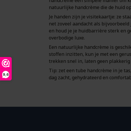
handcrème een simpele manier om kla
natuurlijke handcrème die de huid o
Je handen zijn je visitekaartje: ze s
net zoveel aandacht als bijvoorbeeld
en houd je je huidbarrière sterk en 
overbodige luxe.
Een natuurlijke handcrème is geschik
stoffen inzitten, kun je met een ger
trekken snel in, laten geen plakkerig
Tip: zet een tube handcrème in je ta
9,6
dag zacht, gehydrateerd en comfortab