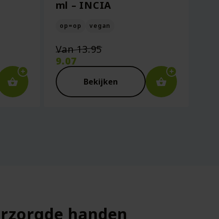
ml – INCIA
op=op
vegan
Oorspronkelijke
Van
13.95
prijs
9.07
was:
Huidige
€13.95.
prijs
Bekijken
is:
€9.07.
erzorgde handen