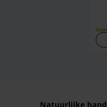
Voo
Natuurlijke han