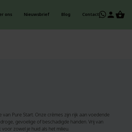
person
er ons
Nieuwsbrief
Blog
Contact
 van Pure Start. Onze crèmes zijn rijk aan voedende
 droge, gevoelige of beschadigde handen. Vrij van
voor zowel je huid als het milieu.