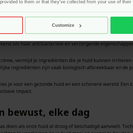
 provided to them or that they’ve collected from your use of their
ffen, richten natuurlijke handcrèmes zich juist op zuivere,
n Pure Start zijn zorgvuldig geselecteerd op hun pure sam
Customize
chadelijke stoffen en is zelfs de verpakking ontworpen me
en zoals kokosolie, bijenwas en vitamine E, die de huid kal
kend om haar antibacteriële en verzorgende eigenschappen
rème, vermijd je ingrediënten die je huid kunnen irriteren 
ijke ingrediënten zijn vaak biologisch afbreekbaar en de p
es je voor een gezonde huid en een schonere wereld. Een kl
sitieve impact.
n bewust, elke dag
as doen als onze huid al droog of beschadigd aanvoelt. Toc