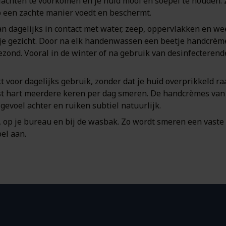
chten te voorkomen én je huid mooi en soepel te houden. Ze
p een zachte manier voedt en beschermt.
taan dagelijks in contact met water, zeep, oppervlakken en 
 je gezicht. Door na elk handenwassen een beetje handcrèm
gezond. Vooral in de winter of na gebruik van desinfecteren
t voor dagelijks gebruik, zonder dat je huid overprikkeld r
ust hart meerdere keren per dag smeren. De handcrèmes van P
 gevoel achter en ruiken subtiel natuurlijk.
s, op je bureau en bij de wasbak. Zo wordt smeren een vast
el aan.