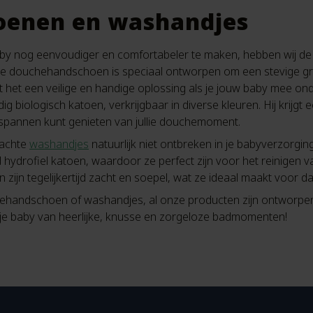
enen en washandjes
by nog eenvoudiger en comfortabeler te maken, hebben wij d
e douchehandschoen is speciaal ontworpen om een stevige grip
akt het een veilige en handige oplossing als je jouw baby mee o
iologisch katoen, verkrijgbaar in diverse kleuren. Hij krijgt ee
spannen kunt genieten van jullie douchemoment.
achte
washandjes
natuurlijk niet ontbreken in je babyverzorgi
drofiel katoen, waardoor ze perfect zijn voor het reinigen van
ijn tegelijkertijd zacht en soepel, wat ze ideaal maakt voor dag
hehandschoen of washandjes, al onze producten zijn ontworpen
je baby van heerlijke, knusse en zorgeloze badmomenten!