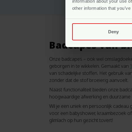
information about your use of
other information that you’ve
Deny
Badcapes van bi
Onze badcapes – ook wel omslagdoeken
geborgen in te wikkelen. Gemaakt van
van schadelijke stoffen. Het gebruik va
zonder dat de stof broeierig aanvoelt.
Naast functionaliteit bieden onze badcap
hoogwaardige afwerking en duurzame ma
Wil je een uniek en persoonlijk cadeau
voor een babyshower, kraambezoek of a
glimlach op hun gezicht tovert!