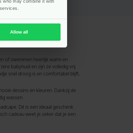
ers who may combine it with
 services.
Allow all
en of zwemmen heerlijk warm en
tere babyhuid en zijn ze volledig vrij
e snel droog is en comfortabel blijft,
e mooie dessins en kleuren. Dankzij de
dig wassen.
adcape. Dit is een ideaal geschenk
sch cadeau weet je zeker dat je een