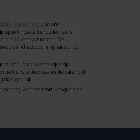
e
Baby Shower Glove
in ons
 op je kindje te behouden, zelfs
nder de douche wilt nemen. De
n stroef effect zodra hij nat wordt,
ngsroutine. Onze washandjes zijn
 de kleinste plooitjes en delicate huid
elijks gebruik.
 met oog voor comfort, veiligheid en