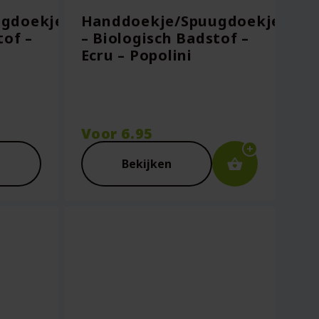
ugdoekje
Handdoekje/Spuugdoekje
tof –
– Biologisch Badstof –
Ecru – Popolini
Voor
6.95
Bekijken