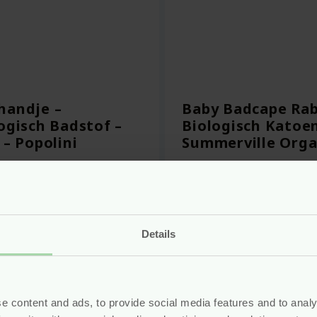
handje –
Baby Badcape Rab
ogisch Badstof –
Biologisch Katoen
 – Popolini
Summerville Orga
af
3.90
Vanaf
21.95
Bekijken
Bekijken
Details
e content and ads, to provide social media features and to analy