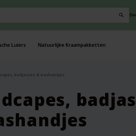
Ov
search
sche Luiers
Natuurlijke Kraampakketten
capes, badjassen & washandjes
dcapes, badja
ashandjes