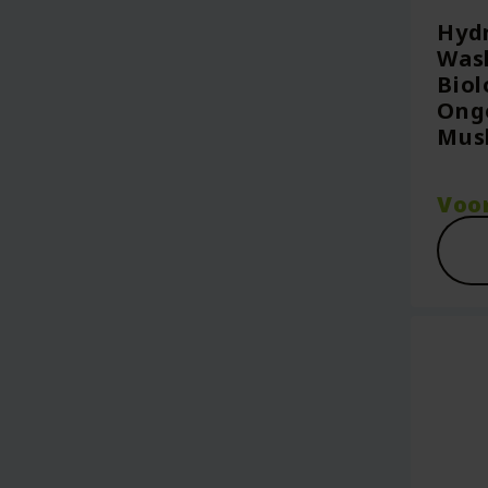
Hydr
Was
Biol
Onge
Musl
Voo