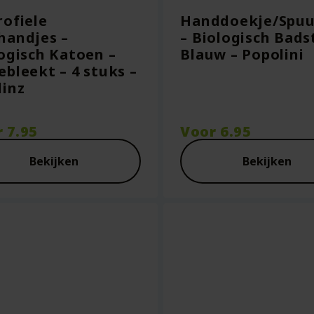
ofiele
Handdoekje/Spu
handjes –
– Biologisch Bads
ogisch Katoen –
Blauw – Popolini
bleekt – 4 stuks –
inz
r
7.95
Voor
6.95
Bekijken
Bekijken