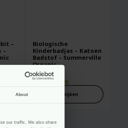
bit –
Biologische
 –
Kinderbadjas – Katoen
nic
Badstof – Summerville
Organic
Vanaf
29.95
Bekijken
About
se our traffic. We also share