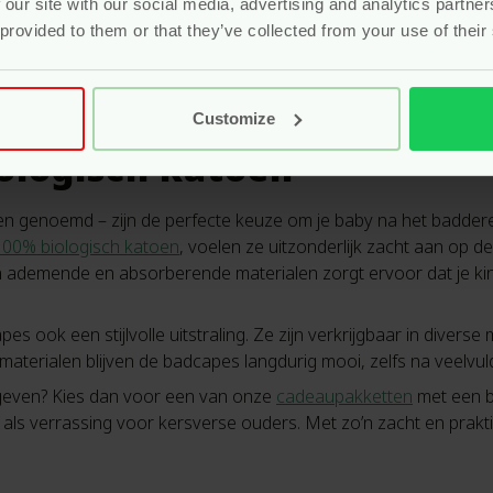
 our site with our social media, advertising and analytics partn
 provided to them or that they’ve collected from your use of their
Customize
ologisch katoen
 genoemd – zijn de perfecte keuze om je baby na het badder
100% biologisch katoen
, voelen ze uitzonderlijk zacht aan op de 
n ademende en absorberende materialen zorgt ervoor dat je kindj
es ook een stijlvolle uitstraling. Ze zijn verkrijgbaar in divers
terialen blijven de badcapes langdurig mooi, zelfs na veelvul
 geven? Kies dan voor een van onze
cadeaupakketten
met een b
ls verrassing voor kersverse ouders. Met zo’n zacht en prakti