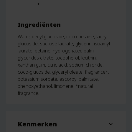
ml
Ingrediënten
Water, decyl glucoside, coco-betaine, lauryl
glucoside, sucrose laurate, glycerin, isoamyl
laurate, betaine, hydrogenated palm
glycerides citrate, tocopherol, lecithin,
xanthan gum, citric acid, sodium chloride,
coco-glucoside, glyceryl oleate, fragrance*,
potassium sorbate, ascorbyl palmitate,
phenoxyethanol, limonene. *natural
fragrance.
Kenmerken
expand_more