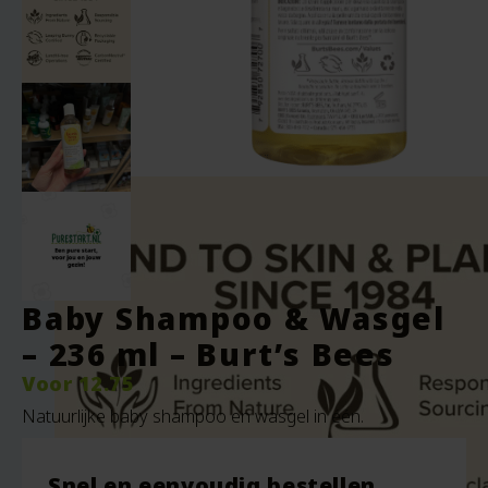
Baby Shampoo & Wasgel
– 236 ml – Burt’s Bees
Voor
12.75
Natuurlijke baby shampoo en wasgel in één.
Snel en eenvoudig bestellen