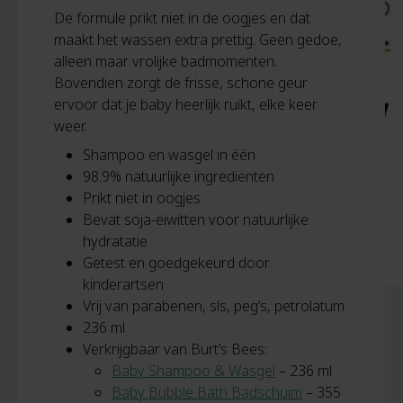
De formule prikt niet in de oogjes en dat
maakt het wassen extra prettig. Geen gedoe,
alleen maar vrolijke badmomenten.
Bovendien zorgt de frisse, schone geur
ervoor dat je baby heerlijk ruikt, elke keer
weer.
Shampoo en wasgel in één
98.9% natuurlijke ingrediënten
Prikt niet in oogjes
Bevat soja-eiwitten voor natuurlijke
hydratatie
Getest en goedgekeurd door
kinderartsen
Vrij van parabenen, sls, peg’s, petrolatum
236 ml
Verkrijgbaar van Burt’s Bees:
Baby Shampoo & Wasgel
– 236 ml
Baby Bubble Bath Badschuim
– 355