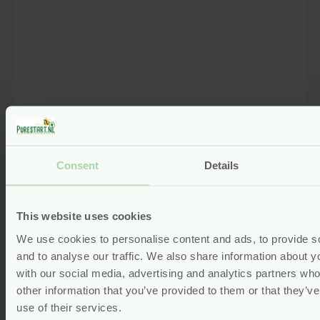
Consent
Details
Baby Shampoo & Body Wash –
This website uses cookies
Peer Nectar – 473 ml – Attitude
We use cookies to personalise content and ads, to provide s
Baby Leaves
and to analyse our traffic. We also share information about yo
with our social media, advertising and analytics partners wh
vegan
other information that you’ve provided to them or that they’v
Voor
11.95
use of their services.