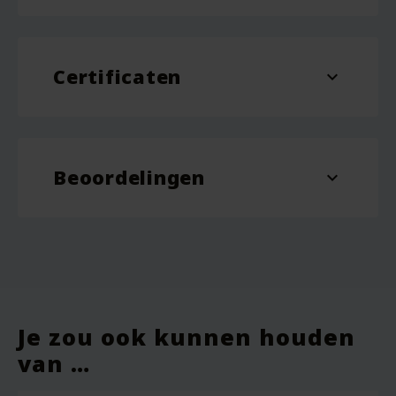
Inhoud
236 ml
Certificaten
expand_more
Cruelty Free
Beoordelingen
expand_more
Je zou ook kunnen houden
van …