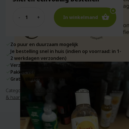
Quantity
In winkelmand
Zo puur en duurzaam mogelijk
Je bestelling snel in huis (indien op voorraad: in 1-
2 werkdagen verzonden)
Verzenden vanaf € 4,45 (brievenbus)
Pakket verzending vanaf € 5,45
Gratis verzending vanaf € 75,-
Categorieën:
Shampoo & wasgel
,
Shampoo, conditioner
& haarolie