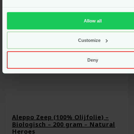
Bekijken
Allow all
Customize
Deny
Aleppo Zeep (100% Olijfolie) –
Biologisch – 200 gram – Natural
Heroes