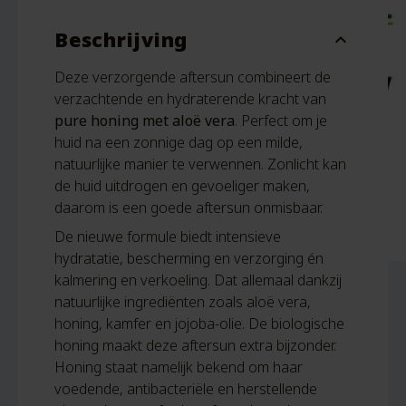
Beschrijving
expand_more
Deze verzorgende aftersun combineert de
verzachtende en hydraterende kracht van
pure honing met aloë vera
. Perfect om je
huid na een zonnige dag op een milde,
natuurlijke manier te verwennen. Zonlicht kan
de huid uitdrogen en gevoeliger maken,
daarom is een goede aftersun onmisbaar.
De nieuwe formule biedt intensieve
hydratatie, bescherming en verzorging én
kalmering en verkoeling. Dat allemaal dankzij
natuurlijke ingrediënten zoals al
oë vera,
honing, kamfer en jojoba-olie. De biologische
honing maakt
deze aftersun extra bijzonder.
Honing staat namelijk bekend om haar
voedende, antibacteriële en herstellende