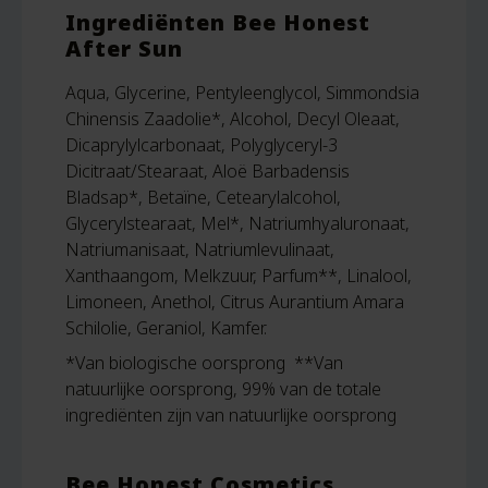
Ingrediënten Bee Honest
After Sun
Aqua, Glycerine, Pentyleenglycol, Simmondsia
Chinensis Zaadolie*, Alcohol, Decyl Oleaat,
Dicaprylylcarbonaat, Polyglyceryl-3
Dicitraat/Stearaat, Aloë Barbadensis
Bladsap*, Betaïne, Cetearylalcohol,
Glycerylstearaat, Mel*, Natriumhyaluronaat,
Natriumanisaat, Natriumlevulinaat,
Xanthaangom, Melkzuur, Parfum**, Linalool,
Limoneen, Anethol, Citrus Aurantium Amara
Schilolie, Geraniol, Kamfer.
*Van biologische oorsprong **Van
natuurlijke oorsprong, 99% van de totale
ingrediënten zijn van natuurlijke oorsprong
Bee Honest Cosmetics