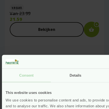
vegan
Oorspronkelijke
Van
23.99
prijs
21.59
was:
Huidige
€23.99.
prijs
Bekijken
is:
€21.59.
Consent
Details
This website uses cookies
We use cookies to personalise content and ads, to provide s
and to analyse our traffic. We also share information about yo