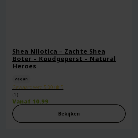
Naam
*
Shea Nilotica – Zachte Shea
Boter – Koudgeperst – Natural
E-mail
*
Heroes
vegan
Gewaardeerd
5.00
uit 5
Captcha
*
(1)
Vanaf
10.99
Bekijken
Mijn naam, e-mail en site opslaan in deze
browser voor de volgende keer wanneer ik