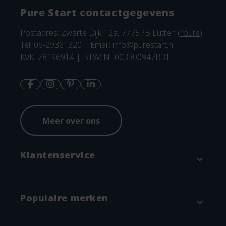
Pure Start contactgegevens
Postadres: Zwarte Dijk 12a, 7775PB Lutten (
route
)
Tel: 06-29381320 | Email:
info@purestart.nl
KvK: 78196914 | BTW: NL003300947B31
Meer over ons
Klantenservice
expand_more
Contact
Populaire merken
expand_more
Betaalmethodes en verzenden