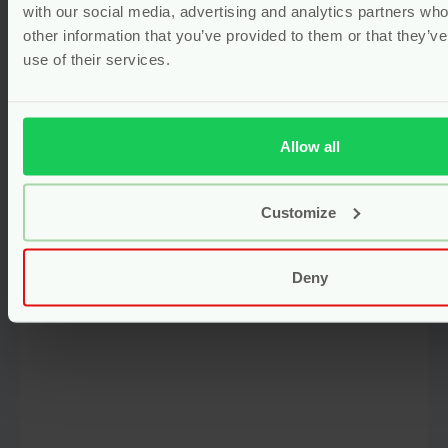
with our social media, advertising and analytics partners wh
other information that you’ve provided to them or that they’v
Zonnebrand Lotion SPF 30 – 500
use of their services.
ml – Derma Sun
nieuw
vegan
Oorspronkelijke
Van
33.95
Allow all
prijs
30.55
was:
Huidige
€33.95.
prijs
Bekijken
Customize
is:
€30.55.
Deny