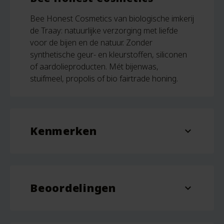
Bee Honest Cosmetics van biologische imkerij
de Traay: natuurlijke verzorging met liefde
voor de bijen en de natuur. Zonder
synthetische geur- en kleurstoffen, siliconen
of aardolieproducten. Mét bijenwas,
stuifmeel, propolis of bio fairtrade honing.
Kenmerken
expand_more
Inhoud
100 ml
Beoordelingen
expand_more
Beoordelingen