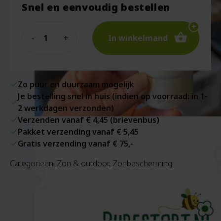
Snel en eenvoudig bestellen
Quantity
In winkelmand
Zo puur en duurzaam mogelijk
Je bestelling snel in huis (indien op voorraad: in 1-
2 werkdagen verzonden)
Verzenden vanaf € 4,45 (brievenbus)
Pakket verzending vanaf € 5,45
Gratis verzending vanaf € 75,-
Categorieën:
Zon & outdoor
,
Zonbescherming