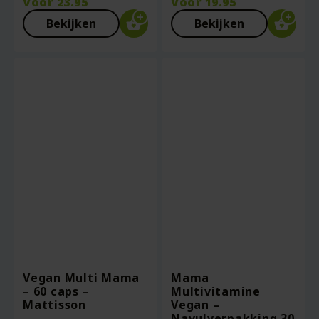
Voor
23.95
Voor
19.95
Bekijken
Bekijken
Vegan Multi Mama
Mama
– 60 caps –
Multivitamine
Mattisson
Vegan –
Navulverpakking 30