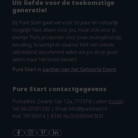
Uit liefde voor de toekomstige
generatie!
Bij Pure Start gaan we voor zo puur en natuurlijk
mogelijk! Niet alleen voor jou, maar ook voor je
kleintje! Pure producten voor jouw zwangerschap,
bevalling, kraamtijd en daarna. Met een steeds
uitbreidend assortiment willen we jou én je gezin
alleen maar het beste bieden!
Pure Start is
partner van het Geboorte Event
.
Pure Start contactgegevens
Postadres: Zwarte Dijk 12a, 7775PB Lutten (
route
)
Tel: 06-29381320 | Email:
info@purestart.nl
KvK: 78196914 | BTW: NL003300947B31