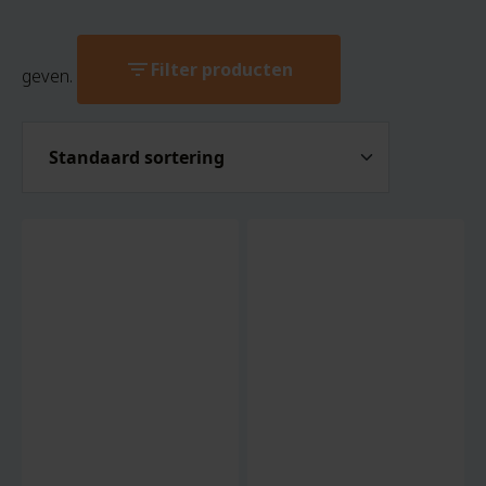
filter_list
Filter producten
geven.