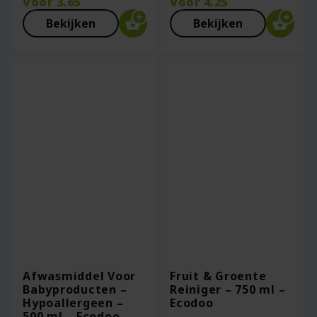
Voor
3.65
Voor
4.25
Bekijken
Bekijken
Afwasmiddel Voor
Fruit & Groente
Babyproducten –
Reiniger – 750 ml –
Hypoallergeen –
Ecodoo
500 ml – Ecodoo