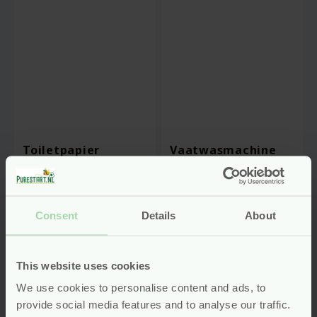
Toiletpapier
Vaatwasmachine
Compact Eco – 4
Gel – 1 Liter –
Rollen – Ecodoo
Ecodoo
vegan
Consent
Details
About
Voor
5.35
Voor
8.45
Bekijken
Bekijken
This website uses cookies
We use cookies to personalise content and ads, to
provide social media features and to analyse our traffic.