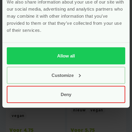
We also share information about your use of our site with
our social media, advertising and analytics partners who
may combine it with other information that you’ve
provided to them or that they’ve collected from your use
of their services.
Allow all
Customize
Natuurlijk
Natuurlijke
Afwasmiddel Voor
Allesreiniger Spray
Babyproducten –
– Citrus – 800 ml –
Deny
700 ml – Attitude
Attitude
Baby Leaves
nieuw
vegan
vegan
Voor
4.75
Voor
5.75