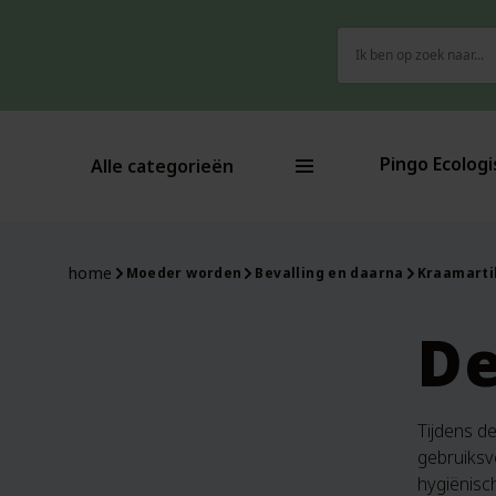
Zoeken
naar:
Pingo Ecologi
Alle categorieën
home
Moeder worden
Bevalling en daarna
Kraamarti
De
Tijdens d
gebruiksv
hygiënisc