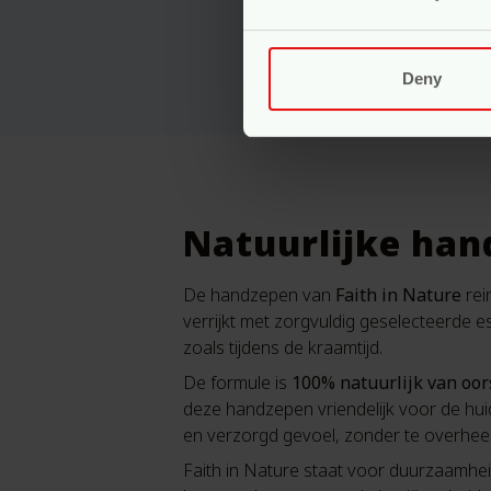
Deny
Natuurlijke han
De handzepen van
Faith in Nature
rei
verrijkt met zorgvuldig geselecteerde es
zoals tijdens de kraamtijd.
De formule is
100% natuurlijk van oo
deze handzepen vriendelijk voor de hu
en verzorgd gevoel, zonder te overhee
Faith in Nature staat voor duurzaamhei