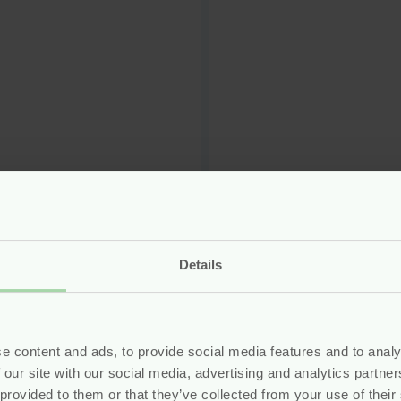
uurlijke Handzeep
Natuurlijke Hand
r Lime – 300 ml –
Floral Patchouli –
py Earth
ml – Happy Earth
Details
w
vegan
nieuw
vegan
r
4.99
Voor
4.99
e content and ads, to provide social media features and to analy
Bekijken
Bekijken
 our site with our social media, advertising and analytics partn
 provided to them or that they’ve collected from your use of their