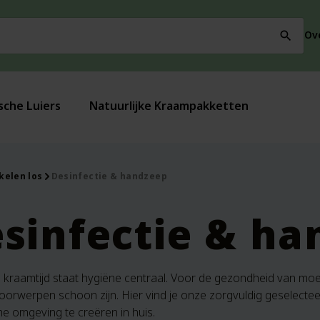
Ov
search
sche Luiers
Natuurlijke Kraampakketten
kelen los
Desinfectie & handzeep
sinfectie & ha
e kraamtijd staat hygiëne centraal. Voor de gezondheid van moe
oorwerpen schoon zijn. Hier vind je onze zorgvuldig geselecte
he omgeving te creëren in huis.