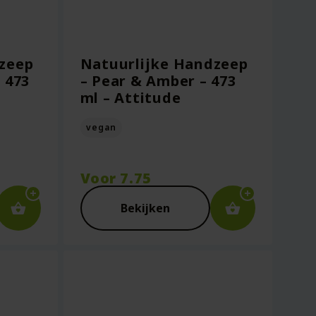
zeep
Natuurlijke Handzeep
 473
– Pear & Amber – 473
ml – Attitude
vegan
Voor
7.75
Bekijken