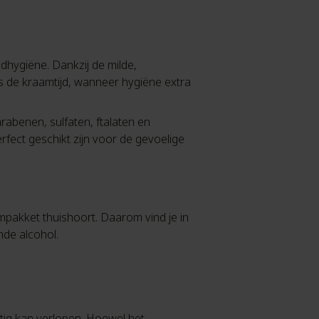
ndhygiëne. Dankzij de milde,
s de kraamtijd, wanneer hygiëne extra
arabenen, sulfaten, ftalaten en
fect geschikt zijn voor de gevoelige
mpakket thuishoort. Daarom vind je in
nde alcohol.
tig kan verlopen. Hoewel het