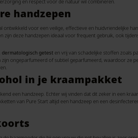
erzorging en respect voor de natuur wil combineren.
are handzepen
al ontwikkeld voor een veilige, effectieve en huidvriendelijke ha
 zijn deze handzepen ideaal voor frequent gebruik, ook tijden
,
dermatologisch getest
en vrij van schadelijke stoffen zoals p
n zijn ongeparfumeerd of subtiel geparfumeerd, waardoor ze per
en.
ohol in je kraampakket
kend een handzeep. Echter wij vinden dat dit zeker in een kraa
etten van Pure Start altijd een handzeep en een desinfectere
oorts
 de baarmoeder die bij een vrouw die net bevallen is zeer erns