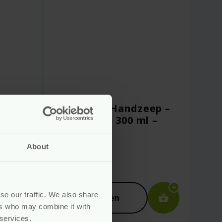
zeep
Vloeibare Handzeep –
 300
Sensitive – 300 ml –
Sonett
About
vegan
Voor
5.99
se our traffic. We also share
Bekijken
ers who may combine it with
 services.