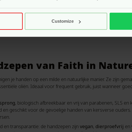
Customize
dzepen van Faith in Natur
nigen je handen op een milde en natuurlijke manier. Ze zijn gem
sentiële oliën. Ideaal voor frequent gebruik, juist wanneer goe
rsprong
, biologisch afbreekbaar en vrij van parabenen, SLS en 
id en geschikt voor de gevoelige handen van kersverse ouders.
rsen.
d en transparantie: de handzepen zijn
vegan
,
dierproefvrij
en 