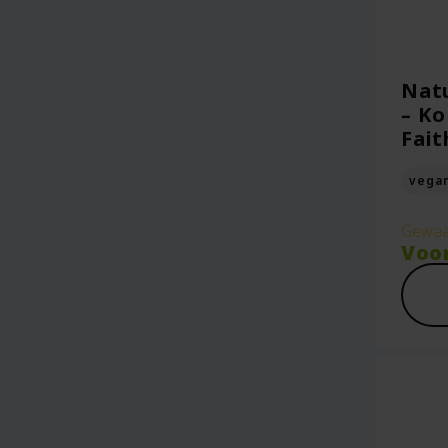
Nat
– Ko
Fait
vega
Gewaa
Voo