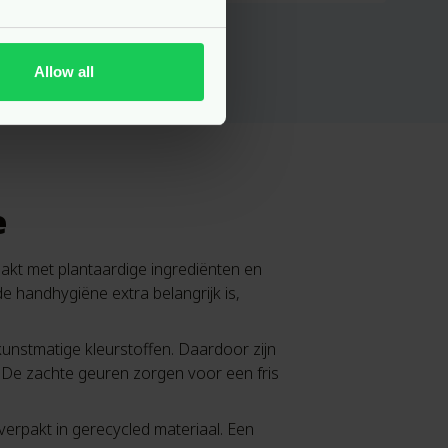
Allow all
e
aakt met plantaardige ingrediënten en
de handhygiëne extra belangrijk is,
kunstmatige kleurstoffen. Daardoor zijn
 De zachte geuren zorgen voor een fris
verpakt in gerecycled materiaal. Een