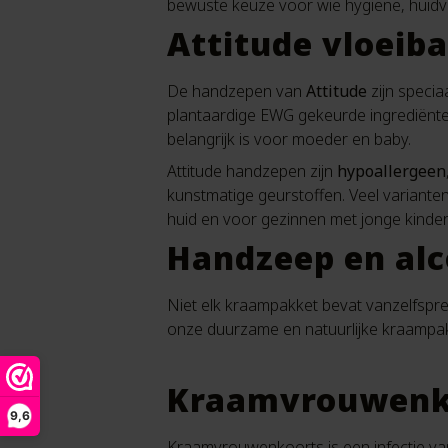
bewuste keuze voor wie hygiëne, huidv
Attitude vloeib
De handzepen van
Attitude
zijn specia
plantaardige EWG gekeurde ingrediënten
belangrijk is voor moeder en baby.
Attitude handzepen zijn
hypoallergeen
kunstmatige geurstoffen. Veel variante
huid en voor gezinnen met jonge kinder
Handzeep en alc
Niet elk kraampakket bevat vanzelfspre
onze duurzame en natuurlijke kraampakk
Kraamvrouwenk
9,6
Kraamvrouwenkoorts is een infectie van