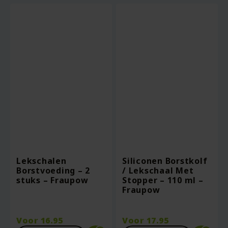
€34.36.
Lekschalen
Siliconen Borstkolf
Borstvoeding – 2
/ Lekschaal Met
stuks – Fraupow
Stopper – 110 ml –
Fraupow
Voor
16.95
Voor
17.95