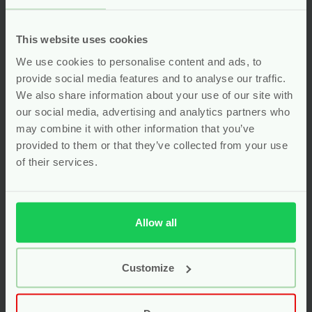
This website uses cookies
We use cookies to personalise content and ads, to
provide social media features and to analyse our traffic.
Moedermelk
Elanee Wasbare
Bewaarzakjes – 20
Zoogkompressen
We also share information about your use of our site with
stuks x 180 ml –
Zijde-Wol
our social media, advertising and analytics partners who
Elanee
may combine it with other information that you’ve
provided to them or that they’ve collected from your use
Voor
5.99
Voor
7.95
of their services.
Bekijken
Bekijken
Allow all
Customize