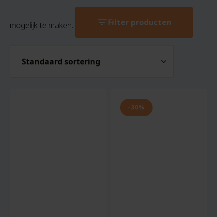
filter_list
Filter producten
mogelijk te maken.
-30%