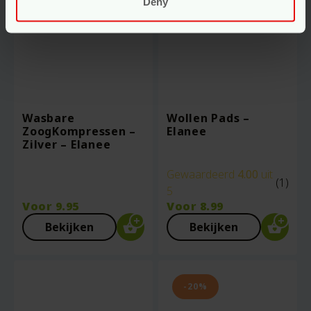
Deny
Wasbare
Wollen Pads –
ZoogKompressen –
Elanee
Zilver – Elanee
Gewaardeerd
4.00
uit
(1)
5
Voor
9.95
Voor
8.99
Bekijken
Bekijken
-20%