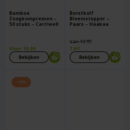
Bamboe
Borstkolf
Zoogkompressen –
Bloemstopper –
50 stuks – Carriwell
Paars – Haakaa
Oorspronkelij
Van
10.95
prijs
Voor
12.95
7.67
was:
Huidige
Bekijken
Bekijken
€10.95.
prijs
is:
€7.67.
-15%