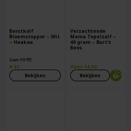
Borstkolf
Verzachtende
Bloemstopper – Wit
Mama Tepelzalf –
– Haakaa
40 gram – Burt’s
Bees
Oorspronkelijke
Van
10.95
prijs
9.31
Voor
14.95
was:
Huidige
Bekijken
Bekijken
€10.95.
prijs
is:
€9.31.