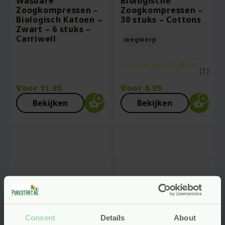
Wasbare
Biologische
Zoogkompressen –
Zoogkompressen –
Biologisch Katoen –
30 stuks – Cottons
Zwart – 6 stuks –
Carriwell
wegwerp
Gewaardeerd
5.00
uit
(1)
5
Voor
11.95
Voor
6.99
Bekijken
Bekijken
Consent
Details
About