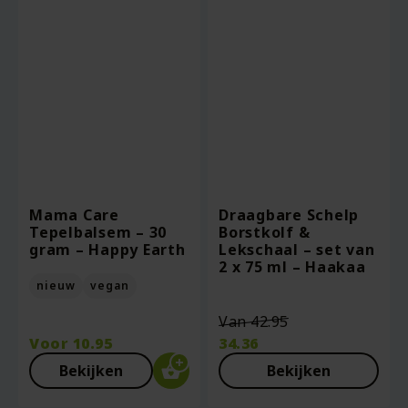
Mama Care
Draagbare Schelp
Tepelbalsem – 30
Borstkolf &
gram – Happy Earth
Lekschaal – set van
2 x 75 ml – Haakaa
nieuw
vegan
Oorspronkelij
Van
42.95
prijs
Voor
10.95
34.36
was:
Huidige
Bekijken
Bekijken
€42.95.
prijs
is: