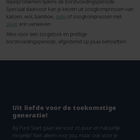
tepelproblemen tijdens de borstvoedingsperiode.
Speciaal daarvoor kan je kiezen uit zoogkompressen van
katoen, wol, bamboe,
zijde
of zoogkompressen met
zilver
erin verweven.
Alles voor een zorgeloze en prettige
borstvoedingsperiode, afgestemd op jouw behoeften!
Uit liefde voor de toekomstige
generatie!
Bij Pure Start gaan we voor zo puur en natuurlijk
mogelijk! Niet alleen voor jou, maar ook voor je