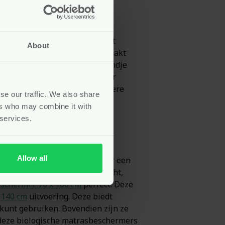
ijn ongelukjes en zweten heel
edje langer schoon en gaat het
About
e matrasbeschermers zijn gemaakt
n zijn ze ademend, zodat je kindje
ongelukje was je de beschermer
chermer draagt bij aan een betere
se our traffic. We also share
ers who may combine it with
 services.
Allow all
rmers van Grünspecht zijn daar een
wagens. Deze beschermer is licht,
schermer 70 x 100 cm
perfect. Deze
 140 cm
uitvoering. Deze biedt
w kunt gebruiken. Bovendien zijn ze
et deze biologische matrasbeschermers