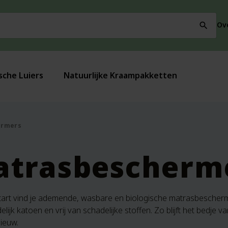
Ov
search
sche Luiers
Natuurlijke Kraampakketten
ermers
atrasbescherm
Start vind je ademende, wasbare en biologische matrasbescher
elijk katoen en vrij van schadelijke stoffen. Zo blijft het bedje v
ieuw.