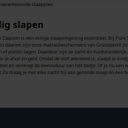
n verantwoorde slaapplek.
ig slapen
nd. Daarom is een veilige slaapomgeving essentieel. Bij Pur
ist daarom zijn onze matrasbeschermers van Grünspecht zo’
 of plastic lagen. Daardoor zijn ze zacht én huidvriendelijk
je afval én geld. Omdat de stof ademend is, slaapt je kindj
el en verlengt de levensduur van het bedje. Of je nu een wi
. Zo draag je met elke nacht bij aan gezonde slaap én een 