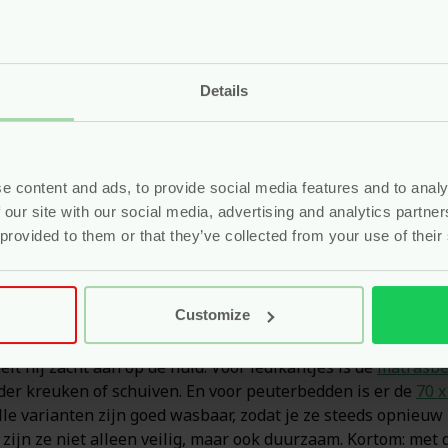
cherming voor het matras
ige luxe, maar juist een must. Vooral bij jonge kinderen z
 het matras goed te beschermen tegen vocht. Zo blijft het b
Details
ies je bewust voor natuurlijke, ademende bescherming. Onz
n ze zacht aan én zijn ze vriendelijk voor de huid. Bovendie
ze goed op hun plek liggen, zonder te verschuiven. Na een 
eving fris en hygiënisch. Kortom: een natuurlijke matrasbes
e content and ads, to provide social media features and to analy
geeft rust, elke nacht opnieuw.
 our site with our social media, advertising and analytics partn
 provided to them or that they’ve collected from your use of their
mend en wasbaar
Customize
kies je bewust voor kwaliteit én zachtheid. De matrasbesche
 de
kleine variant (50 x 70 cm)
, ideaal voor wiegjes of kinder
lt hij zacht aan op de huid. Voor ledikantjes is de
matrasbe
der kreuken of schuiven. En voor peuterbedden is er de
70 x
Alle varianten zijn goed wasbaar, zodat je ze steeds opnieu
or zijn ze niet alleen veilig, maar ook duurzaam. Kortom: m