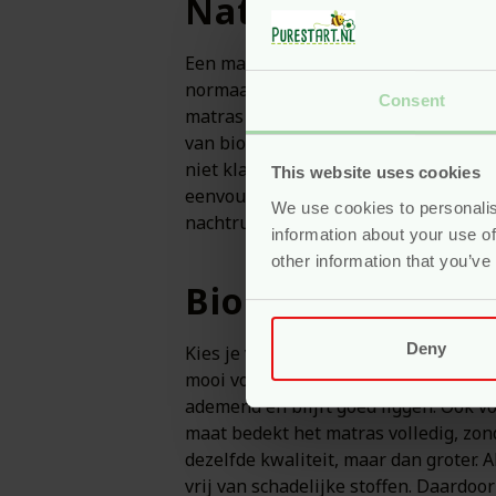
Natuurlijke bes
Een matrasbeschermer is geen overbod
normaal. Daarom is het belangrijk om
Consent
matras langer mee. Bij Pure Start k
van biologisch katoen. Daardoor voele
niet klam wakker wordt. Ook blijven 
This website uses cookies
eenvoudig uit. Zo blijft de slaapomg
We use cookies to personalis
nachtrust voor ouder en kind. En dat 
information about your use of
other information that you’ve
Biologisch, ade
Deny
Kies je voor biologisch katoen, dan 
mooi voorbeeld van. Ten eerste is er
ademend en blijft goed liggen. Ook voe
maat bedekt het matras volledig, zon
dezelfde kwaliteit, maar dan groter. 
vrij van schadelijke stoffen. Daardo