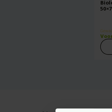
Biol
50×7
Gewaa
Voo