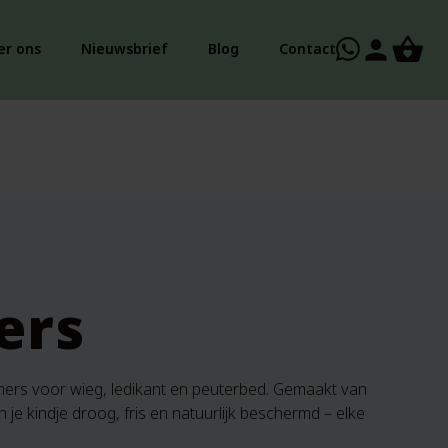
person
er ons
Nieuwsbrief
Blog
Contact
ers
mers voor wieg, ledikant en peuterbed. Gemaakt van
an je kindje droog, fris en natuurlijk beschermd – elke