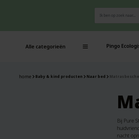
Zoeken
naar:
Pingo Ecologi
Alle categorieën
home
Baby & kind producten
Naar bed
Matrasbesch
M
Bij Pure 
huidvriend
nacht opn