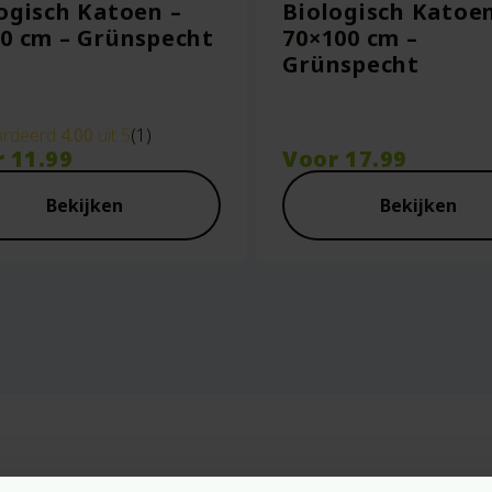
ogisch Katoen –
Biologisch Katoen
0 cm – Grünspecht
70×100 cm –
Grünspecht
rdeerd
4.00
uit 5
(1)
r
11.99
Voor
17.99
Bekijken
Bekijken