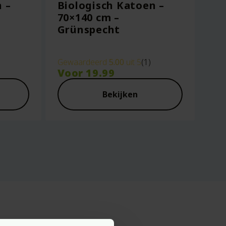
 –
Biologisch Katoen –
70×140 cm –
Grünspecht
Gewaardeerd
5.00
uit 5
(1)
Voor
19.99
Bekijken