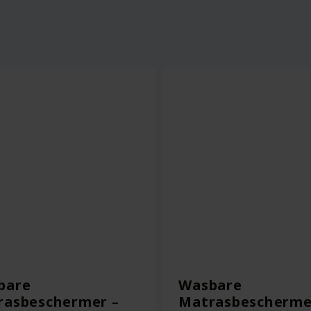
bare
Wasbare
rasbeschermer –
Matrasbescherme