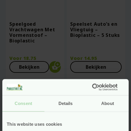
Speelgoed
Speelset Auto’s en
Vrachtwagen Met
Vliegtuig –
Vormenstoof –
Bioplastic – 5 Stuks
Bioplastic
Voor
18.75
Voor
14.95
Bekijken
Bekijken
Consent
Details
About
This website uses cookies