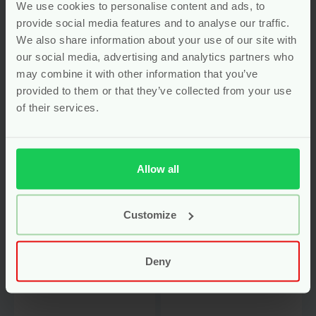
We use cookies to personalise content and ads, to
provide social media features and to analyse our traffic.
We also share information about your use of our site with
our social media, advertising and analytics partners who
may combine it with other information that you’ve
provided to them or that they’ve collected from your use
Stapeltoren
Strandemmer Met
of their services.
Sterren –
Schepje, Harkje en
Gerecycled Plastic
Vormpje –
– Green Toys
Gerecycled Plastic
– Green Toys
Allow all
Voor
20.95
Voor
24.95
Bekijken
Bekijken
Customize
Deny