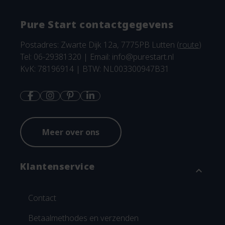
Pure Start contactgegevens
Postadres: Zwarte Dijk 12a, 7775PB Lutten (
route
)
Tel: 06-29381320 | Email:
info@purestart.nl
KvK: 78196914 | BTW: NL003300947B31
Meer over ons
Klantenservice
expand_more
Contact
Betaalmethodes en verzenden