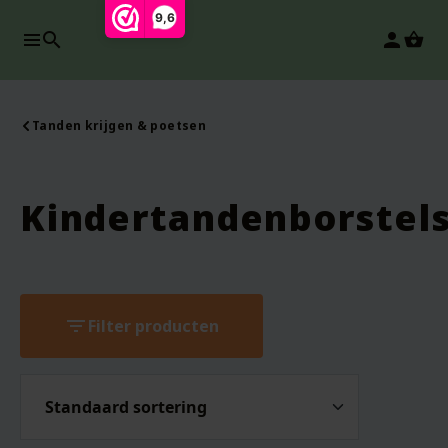
9,6
search
person
Tanden krijgen & poetsen
Kindertandenborstel
filter_list
Filter producten