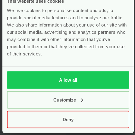
This website uses cookies
We use cookies to personalise content and ads, to
provide social media features and to analyse our traffic.
We also share information about your use of our site with
our social media, advertising and analytics partners who
may combine it with other information that you’ve
provided to them or that they’ve collected from your use
of their services.
Bamboe
Vingertandenborstel
Kindertandenborstels
“Zilver Fee” –
Kleur – Set van 4 –
Grünspecht
Allow all
Summerville
Organic
Customize
Voor
8.90
Voor
6.95
Bekijken
Bekijken
Deny