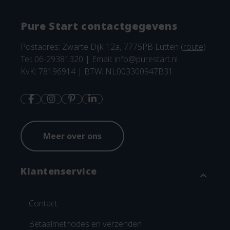
Pure Start contactgegevens
Postadres: Zwarte Dijk 12a, 7775PB Lutten (
route
)
Tel: 06-29381320 | Email:
info@purestart.nl
KvK: 78196914 | BTW: NL003300947B31
Meer over ons
Klantenservice
expand_more
Contact
Betaalmethodes en verzenden