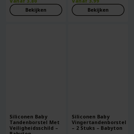
Vanaf
3.80
Vanaf
3.99
Bekijken
Bekijken
Siliconen Baby
Siliconen Baby
Tandenborstel Met
Vingertandenborstel
Veiligheidsschild –
– 2 Stuks – Babyton
Babyton