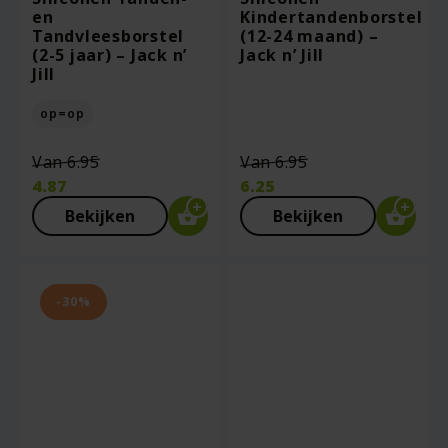
en
Kindertandenborstel
Tandvleesborstel
(12-24 maand) –
(2-5 jaar) – Jack n’
Jack n’ Jill
Jill
op=op
Oorspronkelijke
Oorspronkelijk
Van
6.95
Van
6.95
prijs
prijs
4.87
6.25
was:
was:
Huidige
Huidige
Bekijken
Bekijken
€6.95.
€6.95.
prijs
prijs
is:
is:
€4.87.
€6.25.
-30%