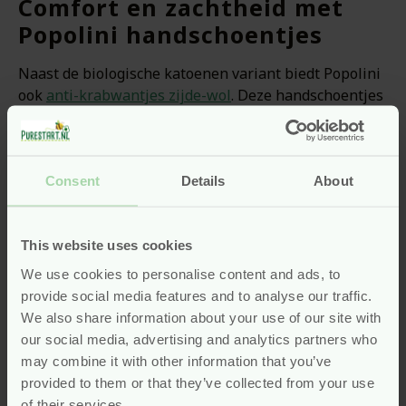
Comfort en zachtheid met
Popolini handschoentjes
Naast de biologische katoenen variant biedt Popolini
ook
anti-krabwantjes zijde-wol
. Deze handschoentjes
zijn een combinatie van zijde en wol en zorgen voor
extra zachtheid en warmte. Ze zijn perfect voor baby’s
met een gevoelige huid. De zijde voelt zacht aan,
terwijl de wol zorgt voor een fijne
Consent
Details
About
temperatuurregeling. Popolini staat voor natuurlijke
verzorging en duurzaamheid. De combinatie van zijde
This website uses cookies
en wol zorgt voor een ademend materiaal. Zo blijven
de handjes van je baby warm zonder te zweten. Deze
We use cookies to personalise content and ads, to
handschoentjes zijn ideaal voor de winter en passen
provide social media features and to analyse our traffic.
goed bij elk babyoutfit. Met de Popolini
We also share information about your use of our site with
handschoentjes kies je voor zachtheid en comfort. Ze
our social media, advertising and analytics partners who
bieden bescherming en een fijne pasvorm. Zo kan je
may combine it with other information that you’ve
baby vrij bewegen en toch veilig zijn. Popolini maakt
provided to them or that they’ve collected from your use
gebruik van materialen die lief zijn voor de huid én
of their services.