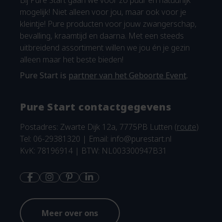
Bij Pure Start gaan we voor zo puur en natuurlijk
mogelijk! Niet alleen voor jou, maar ook voor je
kleintje! Pure producten voor jouw zwangerschap,
bevalling, kraamtijd en daarna. Met een steeds
uitbreidend assortiment willen we jou én je gezin
alleen maar het beste bieden!
Pure Start is
partner van het Geboorte Event
.
Pure Start contactgegevens
Postadres: Zwarte Dijk 12a, 7775PB Lutten (
route
)
Tel: 06-29381320 | Email:
info@purestart.nl
KvK: 78196914 | BTW: NL003300947B31
Meer over ons