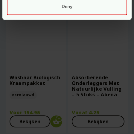
Deny
Wasbaar Biologisch
Absorberende
Kraampakket
Onderleggers Met
Natuurlijke Vulling
– 5 Stuks – Abena
vernieuwd
Voor
154.95
Vanaf
4.25
Bekijken
Bekijken