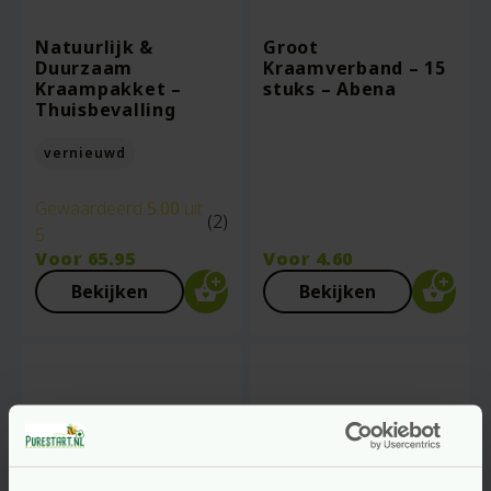
Natuurlijk &
Groot
Duurzaam
Kraamverband – 15
Kraampakket –
stuks – Abena
Thuisbevalling
vernieuwd
Gewaardeerd
5.00
uit
(2)
5
Voor
65.95
Voor
4.60
Bekijken
Bekijken