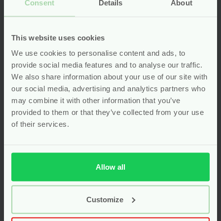
Consent
Details
About
This website uses cookies
We use cookies to personalise content and ads, to
provide social media features and to analyse our traffic.
We also share information about your use of our site with
Natuurlijk &
Abena
our social media, advertising and analytics partners who
Duurzaam
Absorberende
may combine it with other information that you’ve
Kraampakket –
Onderleggers +
provided to them or that they’ve collected from your use
Excellent
Matrasbeschermer
bioplastic
of their services.
vernieuwd
Voor
125.95
Voor
9.95
Allow all
Bekijken
Bekijken
Customize