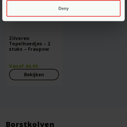
Deny
Zilveren
Tepelhoedjes – 2
stuks – Fraupow
Vanaf
44.95
Bekijken
Borstkolven