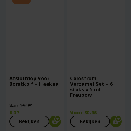
Afsluitdop Voor
Colostrum
Borstkolf – Haakaa
Verzamel Set – 6
stuks x 5 ml –
Fraupow
Oorspronkelijke
Van
11.95
prijs
8.37
Voor
30.95
was:
Huidige
Bekijken
Bekijken
€11.95.
prijs
is: