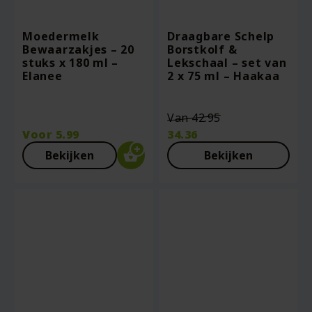
Moedermelk
Draagbare Schelp
Bewaarzakjes – 20
Borstkolf &
stuks x 180 ml –
Lekschaal – set van
Elanee
2 x 75 ml – Haakaa
Oorspronkelij
Van
42.95
prijs
Voor
5.99
34.36
was:
Huidige
Bekijken
Bekijken
€42.95.
prijs
is:
€34.36.