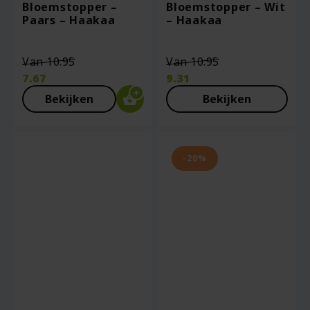
Bloemstopper –
Bloemstopper – Wit
Paars – Haakaa
– Haakaa
Oorspronkelijke
Oorspronkelij
Van
10.95
Van
10.95
prijs
prijs
7.67
9.31
was:
was:
Huidige
Huidige
Bekijken
Bekijken
€10.95.
€10.95.
prijs
prijs
is:
is:
€7.67.
€9.31.
-20%