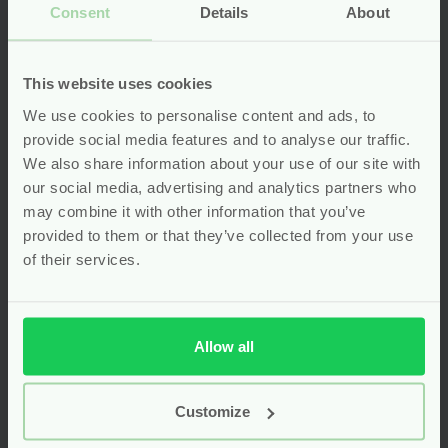
Consent
Details
About
Siliconen
Siliconen
Tepelhoedjes met
Tepelhoedjes met
This website uses cookies
bewaardoosje (18
bewaardoosje (24
mm) – Haakaa
mm) – Haakaa
We use cookies to personalise content and ads, to
provide social media features and to analyse our traffic.
We also share information about your use of our site with
Oorspronkelijke
Oorspronkelij
Van
16.95
Van
16.95
our social media, advertising and analytics partners who
prijs
prijs
12.71
8.48
was:
was:
may combine it with other information that you’ve
Huidige
Huidige
Bekijken
Bekijken
€16.95.
€16.95.
prijs
prijs
provided to them or that they’ve collected from your use
is:
is:
of their services.
€12.71.
€8.48.
Allow all
Customize