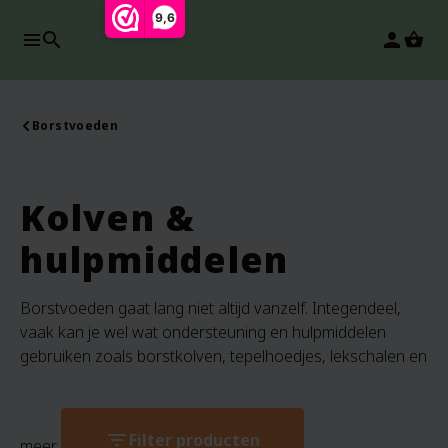
9,6
search
person
Borstvoeden
Kolven &
hulpmiddelen
Borstvoeden gaat lang niet altijd vanzelf. Integendeel,
vaak kan je wel wat ondersteuning en hulpmiddelen
gebruiken zoals borstkolven, tepelhoedjes, lekschalen en
filter_list
Filter producten
meer.