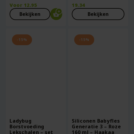
prijs
Voor
12.95
19.34
was:
Huidige
Bekijken
Bekijken
€22.75.
prijs
is:
€19.34.
-15%
-15%
Ladybug
Siliconen Babyfles
Borstvoeding
Generatie 3 – Roze
Lekschalen – set
160 ml – Haakaa