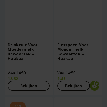
Drinktuit Voor
Flesspeen Voor
Moedermelk
Moedermelk
Bewaarzak –
Bewaarzak –
Haakaa
Haakaa
Oorspronkelijke
Oorspronkelij
Van
14.50
Van
14.50
prijs
prijs
12.32
9.43
was:
was:
Huidige
Huidige
Bekijken
Bekijken
€14.50.
€14.50.
prijs
prijs
is:
is:
€12.32.
€9.43.
-30%