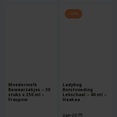
€8.37.
-15%
Moedermelk
Ladybug
Bewaarzakjes – 30
Borstvoeding
stuks x 250 ml –
Lekschaal – 40 ml –
Fraupow
Haakaa
Oorspronkelij
Van
22.75