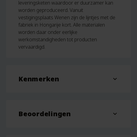
leveringsketen waardoor er duurzamer kan
worden geproduceerd. Vanuit
vestigingsplaats Wenen zijn de lijntjes met de
fabriek in Hongarije kort. Alle materialen
worden daar onder eerlijke
werkomstandigheden tot producten
vervaardigd.
Kenmerken
expand_more
Materiaal
elastaan, polyamide
Beoordelingen
Rood, Waves, Sea Shells,
expand_more
Dessin
Under the Sea, Turtle
Beoordelingen
Mauve, Nautica, Krokodil