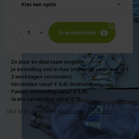
Wissen
Quantity
In winkelmand
Zo puur en duurzaam mogelijk
Je bestelling snel in huis (indien op voorraad: in 1-
2 werkdagen verzonden)
Verzenden vanaf € 4,45 (brievenbus)
Pakket verzending vanaf € 5,45
Gratis verzending vanaf € 75,-
SKU:
N/B
Categorieën:
Naar buiten
,
Zwemluiers