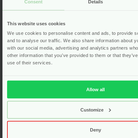
Consent
Details
€23.99.
prijs
Bekijken
is:
€21.59.
This website uses cookies
We use cookies to personalise content and ads, to provide s
and to analyse our traffic. We also share information about yo
with our social media, advertising and analytics partners wh
other information that you’ve provided to them or that they’v
use of their services.
Allow all
Customize
Wasbare Zwemluier Met
Trekkoord – Imse & Vimse
Deny