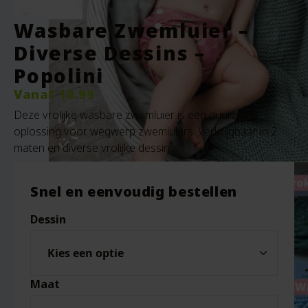
Wasbare Zwemluier –
Diverse Dessins –
Popolini
Vanaf
18.99
Deze vrolijke wasbare zwemluier is een duurzame
oplossing voor wegwerp zwemluiers. Verkrijgbaar in 2
maten en diverse vrolijke dessins.
Snel en eenvoudig bestellen
Dessin
Maat