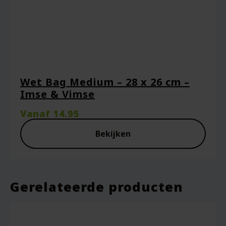
Naam
*
Wet Bag Medium – 28 x 26 cm –
E-mail
*
Imse & Vimse
Vanaf
14.95
Bekijken
Captcha
*
Gerelateerde producten
Mijn naam, e-mail en site opslaan in deze
browser voor de volgende keer wanneer ik
een reactie plaats.