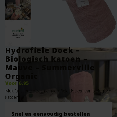
Hydrofiele Doek –
Biologisch katoen –
Mauve – Summerville
Organic
Voor
6.95
Multifunctionele zachte hydrofiele doeken van biologisch
katoen.
Snel en eenvoudig bestellen