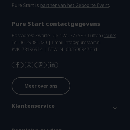
Pure Start is
partner van het Geboorte Event
.
Pure Start contactgegevens
Postadres: Zwarte Dijk 12a, 7775PB Lutten (
route
)
Tel: 06-29381320 | Email:
info@purestart.nl
KvK: 78196914 | BTW: NL003300947B31
Meer over ons
Klantenservice
expand_more
Contact