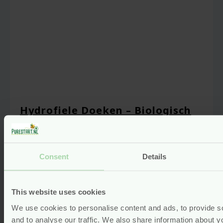
browser voor de volgende keer wanneer ik
een reactie plaats.
Hydrofiele Doeken – Biologisch
Katoen – 6 stuks – MuslinZ
Voor
20.95
Consent
Details
Bekijken
This website uses cookies
We use cookies to personalise content and ads, to provide s
and to analyse our traffic. We also share information about yo