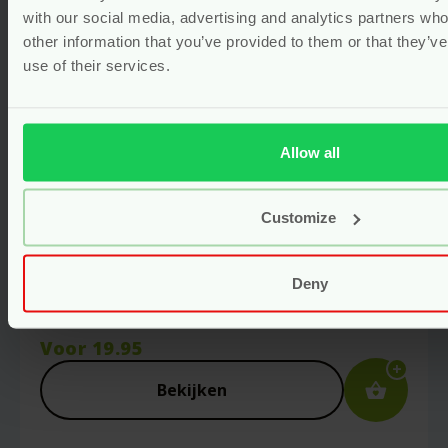
with our social media, advertising and analytics partners wh
other information that you’ve provided to them or that they’v
use of their services.
Allow all
Customize
Hydrofiele Doeken (XXL) –
Biologisch Katoen – Beige Herbs
Deny
– 2 stuks – Popolini
Voor
19.95
Bekijken