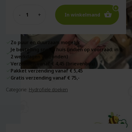
Quantity
In winkelmand
Zo puur en duurzaam mogelijk
Je bestelling snel in huis (indien op voorraad: in 1-
2 werkdagen verzonden)
Verzenden vanaf € 4,45 (brievenbus)
Pakket verzending vanaf € 5,45
Gratis verzending vanaf € 75,-
Categorie:
Hydrofiele doeken