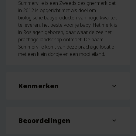
Summerville is een Zweeds designermerk dat
in 2012 is opgericht met als doel om
biologische babyproducten van hoge kwaliteit
te leveren, het beste voor je baby. Het merk is
in Roslagen geboren, daar waar de zee het
prachtige landschap ontmoet. De naam
Summerville komt van deze prachtige locatie
met een klein dorpje en een mooi eiland.
Kenmerken
expand_more
Aantal
1
Beoordelingen
Kleur
Roze
expand_more
Beoordelingen