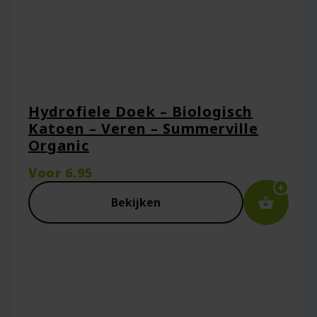
Naam
*
Hydrofiele Doek – Biologisch
Katoen – Veren – Summerville
Organic
E-mail
*
Voor
6.95
Bekijken
Captcha
*
Mijn naam, e-mail en site opslaan in deze