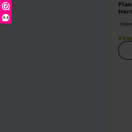
Plan
Her
9,6
vega
Voo