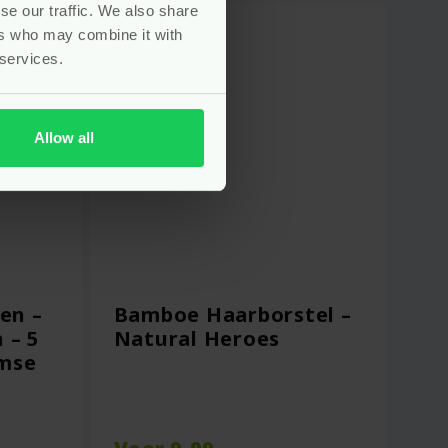
se our traffic. We also share
ers who may combine it with
 services.
Allow all
en –
Bamboe Haarborstel –
 – 5
Natural Heroes
imse