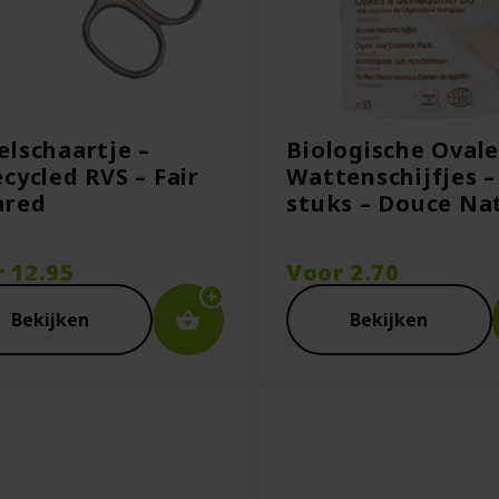
lschaartje –
Biologische Oval
cycled RVS – Fair
Wattenschijfjes –
ared
stuks – Douce Na
r
12.95
Voor
2.70
Bekijken
Bekijken