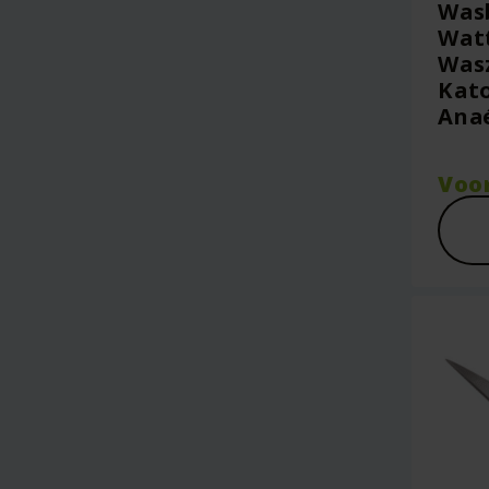
Was
Watt
Wasz
Kato
Ana
Voo