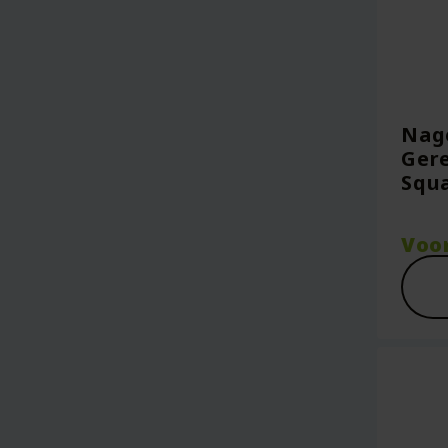
Nage
Gere
Squ
Voo