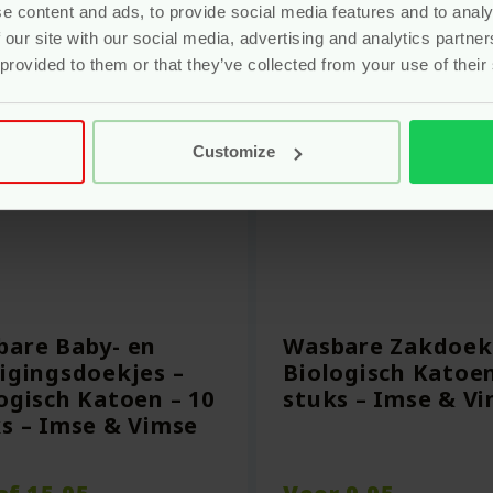
e content and ads, to provide social media features and to analy
 our site with our social media, advertising and analytics partn
 provided to them or that they’ve collected from your use of their
Customize
bare Baby- en
Wasbare Zakdoek
igingsdoekjes –
Biologisch Katoen
ogisch Katoen – 10
stuks – Imse & V
s – Imse & Vimse