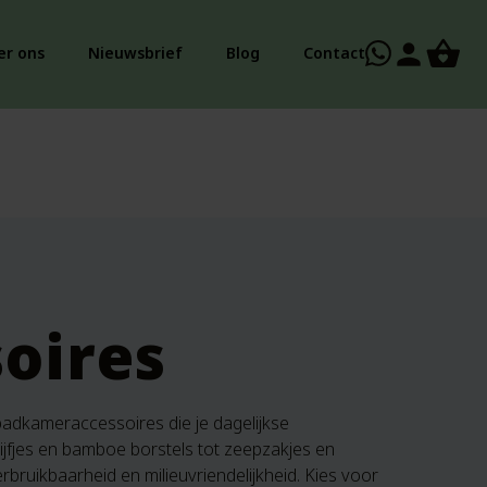
person
er ons
Nieuwsbrief
Blog
Contact
oires
badkameraccessoires die je dagelijkse
jfjes en bamboe borstels tot zeepzakjes en
rbruikbaarheid en milieuvriendelijkheid. Kies voor