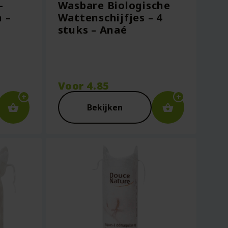
–
Wasbare Biologische
 –
Wattenschijfjes – 4
stuks – Anaé
Voor
4.85
Bekijken