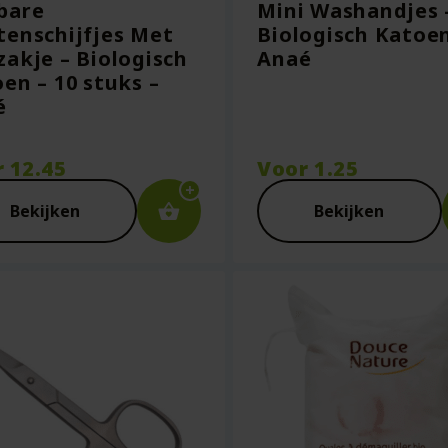
bare
Mini Washandjes 
enschijfjes Met
Biologisch Katoen
akje – Biologisch
Anaé
en – 10 stuks –
é
r
12.45
Voor
1.25
Bekijken
Bekijken