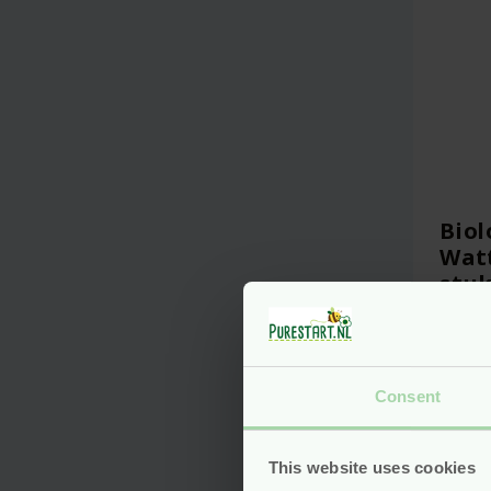
Biol
Watt
stuk
nieu
Voo
Consent
This website uses cookies