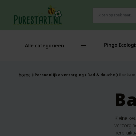
Zoeken
naar:
Pingo Ecologi
Alle categorieën
home
Persoonlijke verzorging
Bad & douche
Badkame
Ba
Kleine ke
verzorgin
herbruikba