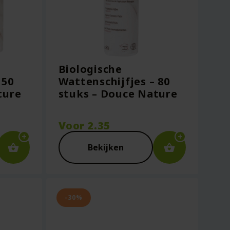
e
Biologische
 50
Wattenschijfjes – 80
ture
stuks – Douce Nature
Voor
2.35
Bekijken
-30%