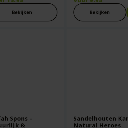
af
15.95
Voor
9.95
Bekijken
Bekijken
ah Spons –
Sandelhouten Ka
urlijk &
Natural Heroes