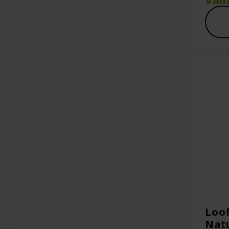
Van
Loof
Natu