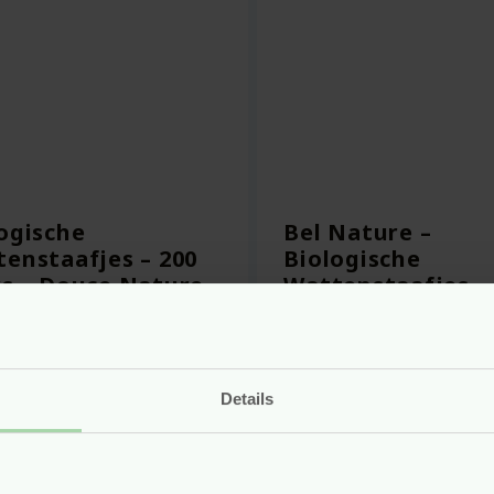
ogische
Bel Nature –
enstaafjes – 200
Biologische
s – Douce Nature
Wattenstaafjes
w
r
2.15
Voor
2.19
Details
Bekijken
Bekijken