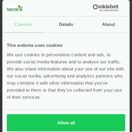
Consent
Details
About
Wasbare
Biobased
Matrasbeschermer
Matrasbescherming
– Biologisch Katoen
– 1,5 x 1,5 meter
This website uses cookies
– 70×140 cm –
We use cookies to personalise content and ads, to
Grünspecht
provide social media features and to analyse our traffic.
We also share information about your use of our site with
Gewaardeerd
5.00
uit
our social media, advertising and analytics partners who
(1)
5
may combine it with other information that you’ve
Voor
19.99
Voor
3.99
provided to them or that they’ve collected from your use
of their services.
Bekijken
Bekijken
Allow all