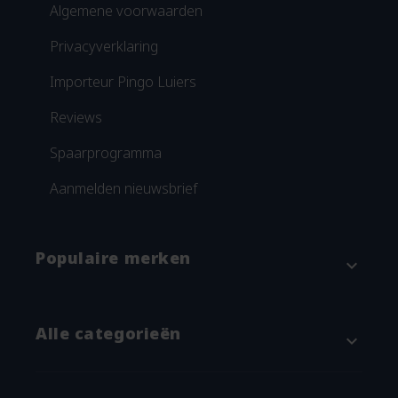
Algemene voorwaarden
Privacyverklaring
Importeur Pingo Luiers
Reviews
Spaarprogramma
Aanmelden nieuwsbrief
Populaire merken
expand_more
Attitude
Alle categorieën
expand_more
Blümchen
Grünspecht
Baby & kind