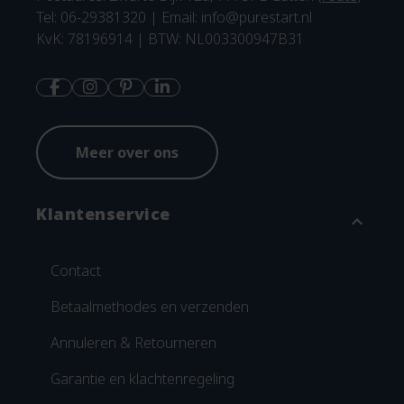
Tel: 06-29381320 | Email:
info@purestart.nl
KvK: 78196914 | BTW: NL003300947B31
Meer over ons
Klantenservice
expand_more
Contact
Betaalmethodes en verzenden
Annuleren & Retourneren
Garantie en klachtenregeling