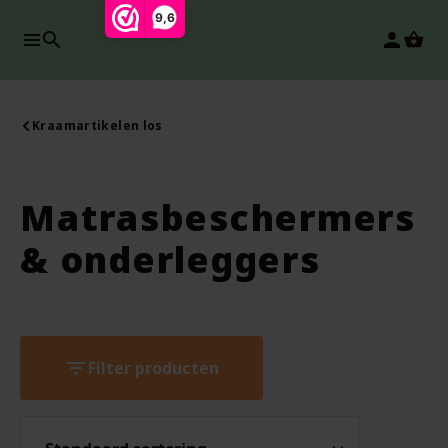
9,6
search
person
Kraamartikelen los
Matrasbeschermers
& onderleggers
filter_list
Filter producten