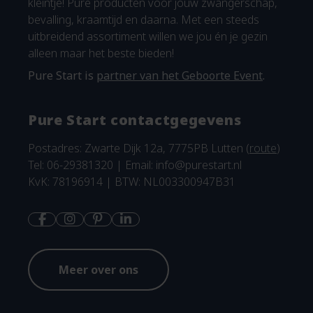
kleintje! Pure producten voor jouw zwangerschap,
bevalling, kraamtijd en daarna. Met een steeds
uitbreidend assortiment willen we jou én je gezin
alleen maar het beste bieden!
Pure Start is
partner van het Geboorte Event
.
Pure Start contactgegevens
Postadres: Zwarte Dijk 12a, 7775PB Lutten (
route
)
Tel: 06-29381320 | Email:
info@purestart.nl
KvK: 78196914 | BTW: NL003300947B31
Meer over ons