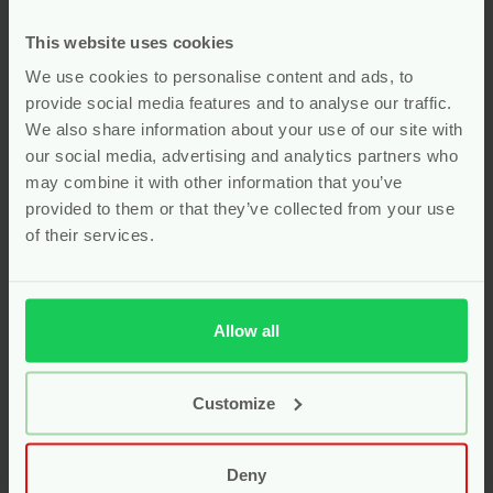
uitgevoerd in zachte blauwtinten, nodigt kinderen uit
om eindeloos te bouwen, balanceren en combineren.
This website uses cookies
De losse boogdelen kunnen op verschillende
We use cookies to personalise content and ads, to
manieren worden gestapeld of naast elkaar worden
provide social media features and to analyse our traffic.
gelegd, waardoor je kindje telkens nieuwe structuren
We also share information about your use of our site with
en vormen kan ontdekken. Dit stimuleert niet alleen
our social media, advertising and analytics partners who
de fijne motoriek, maar ook het ruimtelijk inzicht en
may combine it with other information that you’ve
de creatieve denkvaardigheid.
provided to them or that they’ve collected from your use
Voor wie liever kiest voor een warmere uitstraling is
of their services.
er de Label Label houten regenboog puzzel in
roze
wolk. Deze variant straalt dankzij zijn harmonieuze
roze- en natuurtinten een rustgevende sfeer uit en is
net als zijn blauwe tegenhanger gemaakt van
Allow all
duurzaam, gecertificeerd hout. De afwerking met
kindvriendelijke verf op waterbasis zorgt ervoor dat
Customize
het speelgoed veilig is voor kleine handjes én
mondjes.
Wat deze houten regenbogen extra bijzonder maakt,
Deny