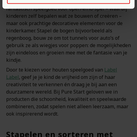
is hun multifunctionaliteit. Ze zijn niet alleen
fantastisch speelgoed voor open-eind-spel – waarbij
kinderen zelf bepalen wat ze bouwen of creëren –
maar ook prachtige decoratieve elementen voor de
kinderkamer. Stapel de bogen bijvoorbeeld als
regenboog, bouw ze om tot tunnels voor auto’s of
gebruik ze als wiegjes voor poppen: de mogelijkheden
zijn eindeloos en groeien mee met de fantasie van je
kindje.
Door te kiezen voor houten speelgoed van
Label
Label
, geef je je kind de vrijheid om zijn of haar
creativiteit te verkennen én draag je bij aan een
duurzamere wereld. Bij Pure Start geloven we in
producten die schoonheid, kwaliteit en speelwaarde
combineren, zodat spelen niet alleen leerzaam, maar
ook inspirerend wordt.
Stapelen en sorteren met