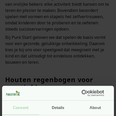
van vrolijke bekers: elke activiteit biedt kansen om te
leren én plezier te maken. Bovendien bevordert
spelen met vormen en stapels het zelfvertrouwen,
omdat kinderen door te proberen en te oefenen
steeds succeservaringen opdoen.
Bij Pure Start geloven we dat spelen de basis vormt
voor een gezonde, gelukkige ontwikkeling. Daarom
kies je bij ons voor speelgoed dat meegroeit met je
kind en dat uitnodigt tot eindeloos ontdekken,
bouwen en leren.
Houten regenbogen voor
creatief bouwen
Een echte blikvanger binnen ons assortiment is d
e
Label Label houte
n regenboog puzzel in de vorm van
Consent
Details
About
een
blauwe
wolk. Deze prachtige stapelpuzzel,