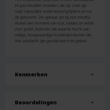
en pas bevallen moeders die op zoek zijn
naar natuurlijke ondersteuning tijdens en na
de geboorte. Die gebaat zijn bij een mindful-
ritueel: een moment van rust, balans en liefde
voor jezelf. Iedereen die waarde hecht aan
veilige, hoogwaardige kruidenproducten die
met aandacht zijn geselecteerd en getest.
Kenmerken
expand_more
Inhoud
30 gram
Beoordelingen
expand_more