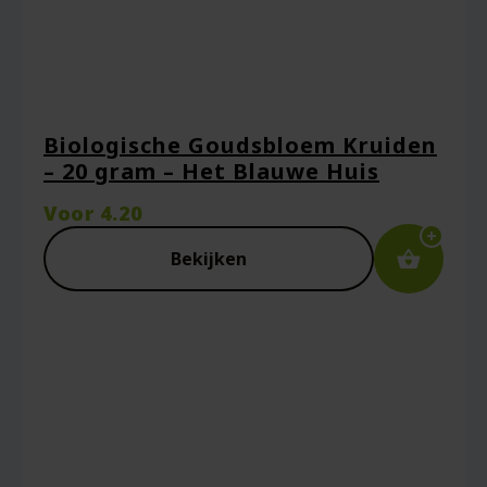
Mijn naam, e-mail en site opslaan in deze
browser voor de volgende keer wanneer ik
een reactie plaats.
Biologische Goudsbloem Kruiden
– 20 gram – Het Blauwe Huis
Voor
4.20
Bekijken