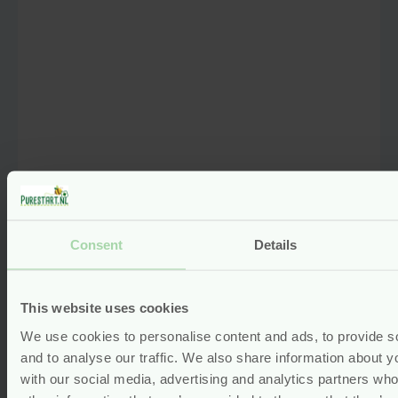
Consent
Details
Witch Hazel Spray – Biologisch
Zonder Alcohol – Natural Heroes
This website uses cookies
We use cookies to personalise content and ads, to provide s
Voor
8.99
and to analyse our traffic. We also share information about yo
with our social media, advertising and analytics partners wh
Bekijken