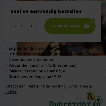
Snel en eenvoudig bestellen
Quantity
In winkelmand
Zo puur en duurzaam mogelijk
Je bestelling snel in huis (indien op voorraad: in 1-
2 werkdagen verzonden)
Verzenden vanaf € 4,45 (brievenbus)
Pakket verzending vanaf € 5,45
Gratis verzending vanaf € 75,-
Categorieën:
Herstel na de bevalling
,
Outlet
,
Thee &
kruiden