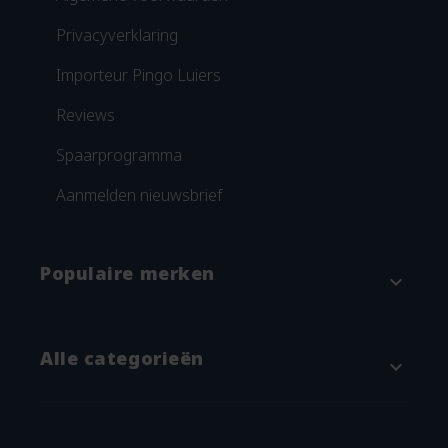
Privacyverklaring
Importeur Pingo Luiers
Reviews
Spaarprogramma
Aanmelden nieuwsbrief
Populaire merken
expand_more
Attitude
Alle categorieën
expand_more
Blümchen
Grünspecht
Baby & kind