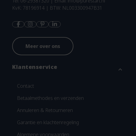
Tel: 06-29381320 | Email:
info@purestart.nl
KvK: 78196914 | BTW: NL003300947B31
Meer over ons
Klantenservice
expand_more
Contact
Betaalmethodes en verzenden
Annuleren & Retourneren
Garantie en klachtenregeling
Algemene voorwaarden