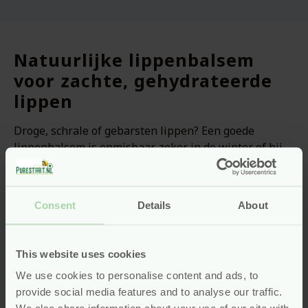
Natuurlijke lippenbalsem
voor zachte, gehydrateerde
lippen
Droge, schrale of gebarsten lippen? Een goede
lippenbalsem is onmisbaar, zeker in de winter of bij
veel zon en wind. Bij Pure Start vind je lippenbalsems
die je lippen op een natuurlijke en effectieve manier
verzorgen. De formules zijn gebaseerd op voedende
Consent
Details
About
ingrediënten zoals sheaboter, plantaardige oliën en
bijenwas – zonder minerale oliën, microplastics of
synthetische geurstoffen.
This website uses cookies
Kies bijvoorbeeld voor de fruitige varianten van The
We use cookies to personalise content and ads, to
Lekker Company:
Orange Vanilla
en
Raspberry
provide social media features and to analyse our traffic.
Lemonade
combineren heerlijke geuren met een