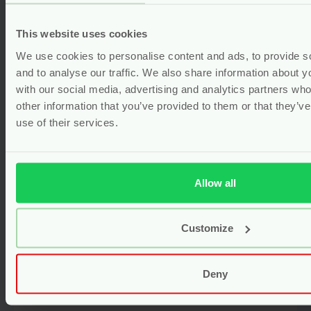
Men Activerende Douchegel – 200
ml – Weleda
This website uses cookies
We use cookies to personalise content and ads, to provide s
vegan
and to analyse our traffic. We also share information about yo
Voor
7.45
with our social media, advertising and analytics partners wh
other information that you’ve provided to them or that they’v
Bekijken
use of their services.
Allow all
Customize
Deny