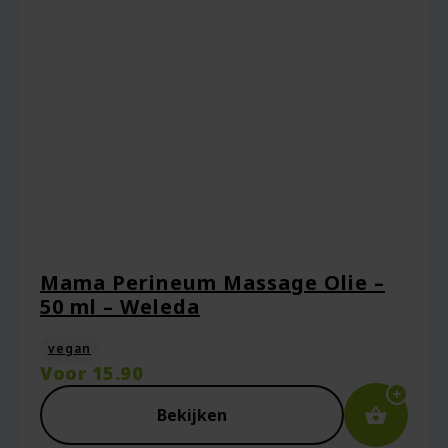
Mijn naam, e-mail en site opslaan in deze
browser voor de volgende keer wanneer ik
een reactie plaats.
Mama Perineum Massage Olie –
50 ml – Weleda
vegan
Voor
15.90
Bekijken