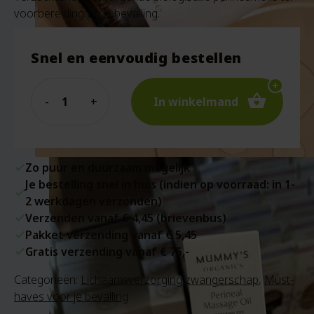
voorbereiding op je bevalling.
Snel en eenvoudig bestellen
Quantity
In winkelmand
Zo puur en duurzaam mogelijk
Je bestelling snel in huis (indien op voorraad: in 1-
2 werkdagen verzonden)
Verzenden vanaf € 4,45 (brievenbus)
Pakket verzending vanaf € 5,45
Gratis verzending vanaf € 75,-
Categorieën:
Lichaamsverzorging zwangerschap
,
Must-
haves voor je bevalling