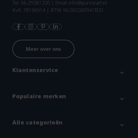
Tel: 06-29381320 | Email:
info@purestart.nl
KvK: 78196914 | BTW: NL003300947B31
Meer over ons
Klantenservice
expand_more
Contact
Populaire merken
expand_more
Betaalmethodes en verzenden
Annuleren & Retourneren
Attitude
Alle categorieën
expand_more
Garantie en klachtenregeling
Blümchen