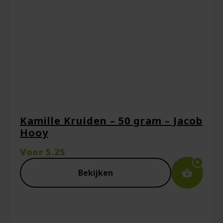
Naam
*
Kamille Kruiden – 50 gram – Jacob
Hooy
E-mail
*
Voor
5.25
Bekijken
Captcha
*