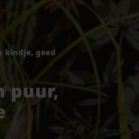
je kindje, goed
 puur,
e