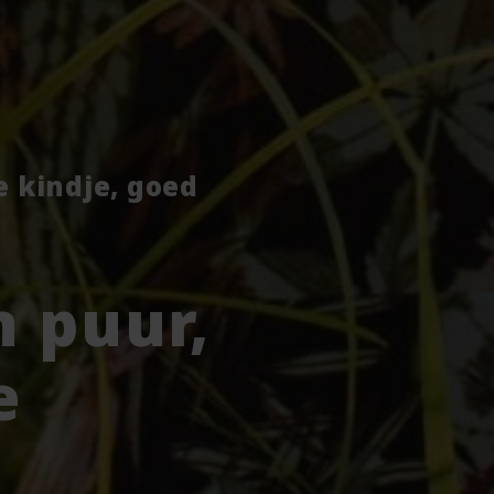
je kindje, goed
 puur,
e