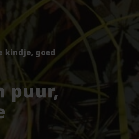
je kindje, goed
 puur,
e