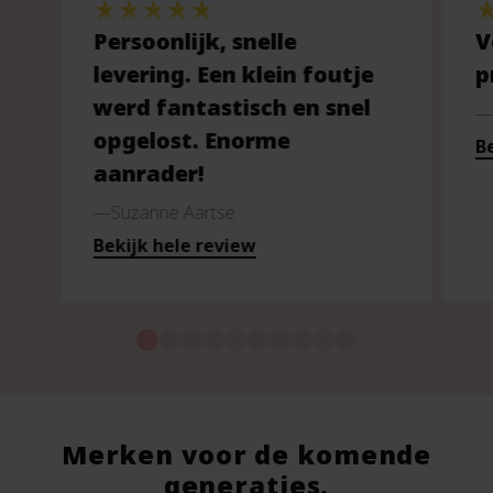
Persoonlijk, snelle
V
levering. Een klein foutje
p
werd fantastisch en snel
opgelost. Enorme
Be
aanrader!
Suzanne Aartse
Bekijk hele review
Merken voor de komende
generaties.