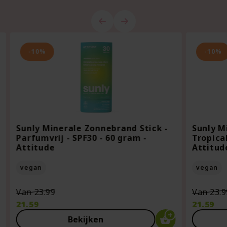
-10%
-10%
Sunly Minerale Zonnebrand Stick -
Sunly M
Parfumvrij - SPF30 - 60 gram -
Tropical
Attitude
Attitud
vegan
vegan
Oorspronkelijke
Van
23.99
Van
23.9
prijs
21.59
21.59
was:
Huidige
Huidige
Bekijken
€23.99.
prijs
prijs