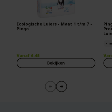
Ecologische Luiers - Maat 1 t/m 7 -
Pin
Pingo
Pro
Lui
kli
Vanaf
6.45
Van
Bekijken
-30%