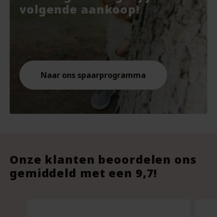
€7.67.
€10.
€9.8
volgende aankoop!
Naar ons spaarprogramma
Onze klanten beoordelen ons
gemiddeld met een 9,7!