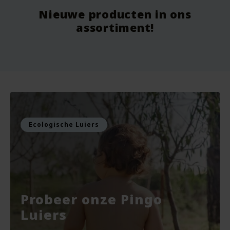
Nieuwe producten in ons
Vanaf
9.75
Vo
assortiment!
Voor
7.99
Vo
Bekijken
Bekijken
Ecologische Luiers
Probeer onze Pingo
Luiers