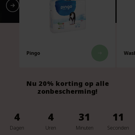
Pingo
Wasb
east
Nu 20% korting op alle
zonbescherming!
4
4
31
9
Dagen
Uren
Minuten
Seconden