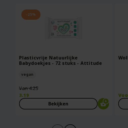
-25%
Plasticvrije Natuurlijke
Wol
Babydoekjes - 72 stuks - Attitude
vegan
Oorspronkelijke
Van
4.25
prijs
3.19
Vo
was:
Huidige
Bekijken
€4.25.
prijs
is:
€3.19.