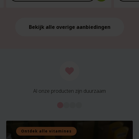
is:
is:
€21.59.
€21.59.
Bekijk alle overige aanbiedingen
Al onze producten zijn duurzaam
Ontdek alle vitamines