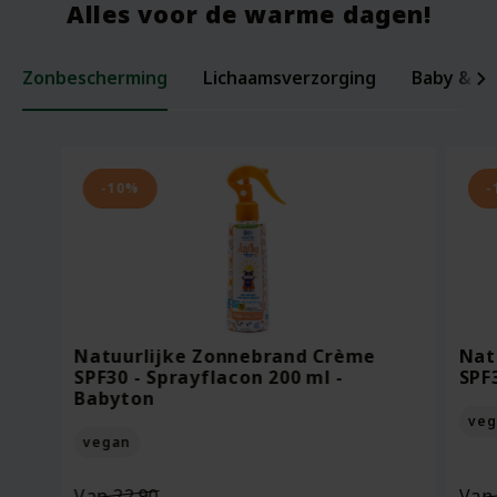
Alles voor de warme dagen!
Zonbescherming
Lichaamsverzorging
Baby & ki
Laxerende Zaden - Biologische Mix -
Organic Baby Starter Set - Pure
Per
Voe
200 gram
Beginnings
ml -
Bee
-10%
-
Oorspronkelijke
Van
18.95
Voor
7.95
Vo
prijs
13.27
Vo
was:
Huidige
Bekijken
Bekijken
€18.95.
prijs
Natuurlijke Zonnebrand Crème
Nat
is:
SPF30 - Sprayflacon 200 ml -
SPF
€13.27.
Babyton
veg
vegan
Oorspronkelijke
Van
22.90
Va