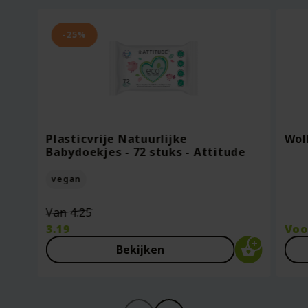
-25%
Plasticvrije Natuurlijke
Wol
Babydoekjes - 72 stuks - Attitude
vegan
Oorspronkelijke
Van
4.25
prijs
3.19
Vo
was:
Huidige
Bekijken
€4.25.
prijs
is:
€3.19.