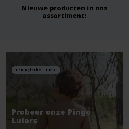
Nieuwe producten in ons
Vanaf
9.75
Vo
assortiment!
Voor
7.99
Vo
Bekijken
Bekijken
Ecologische Luiers
Probeer onze Pingo
Luiers