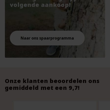
€7.67.
€10.
€9.8
volgende aankoop!
Naar ons spaarprogramma
Onze klanten beoordelen ons
gemiddeld met een 9,7!