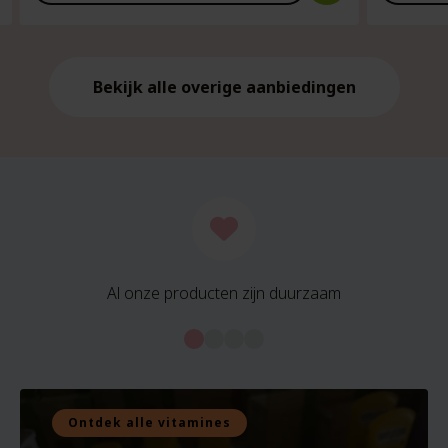
is:
is:
€21.59.
€21.59.
Bekijk alle overige aanbiedingen
Al onze producten zijn duurzaam
Ontdek alle vitamines