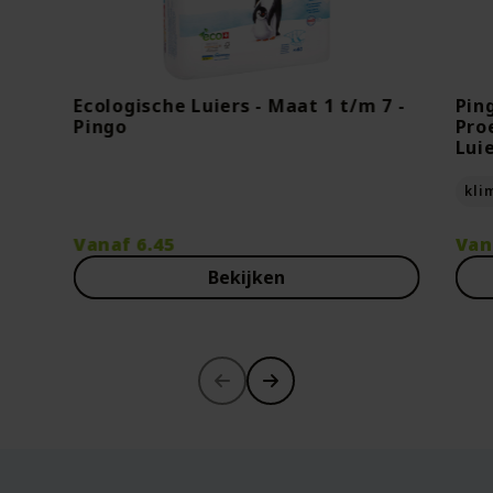
Ecologische Luiers - Maat 1 t/m 7 -
Pin
Pingo
Pro
Lui
kli
Vanaf
6.45
Van
Bekijken
-30%