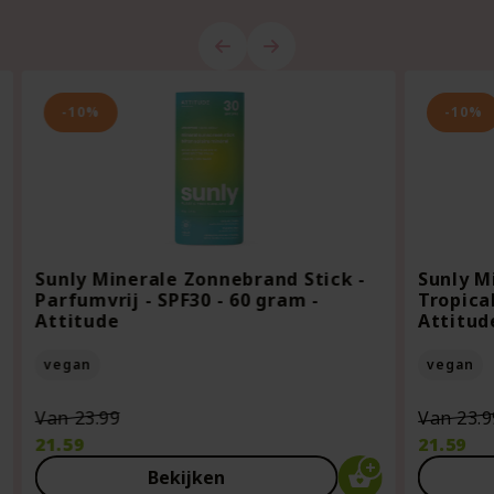
-10%
-10%
Sunly Minerale Zonnebrand Stick -
Sunly M
Parfumvrij - SPF30 - 60 gram -
Tropical
Attitude
Attitud
vegan
vegan
Oorspronkelijke
Van
23.99
Van
23.9
prijs
21.59
21.59
was:
Huidige
Huidige
Bekijken
€23.99.
prijs
prijs