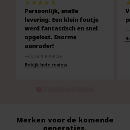
Persoonlijk, snelle
V
levering. Een klein foutje
p
werd fantastisch en snel
opgelost. Enorme
Be
aanrader!
Suzanne Aartse
Bekijk hele review
Merken voor de komende
generaties.