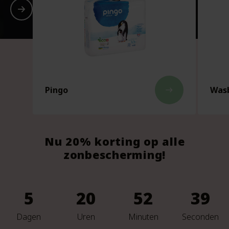
Pingo
Wasb
east
Nu 20% korting op alle
zonbescherming!
5
20
52
37
Dagen
Uren
Minuten
Seconden