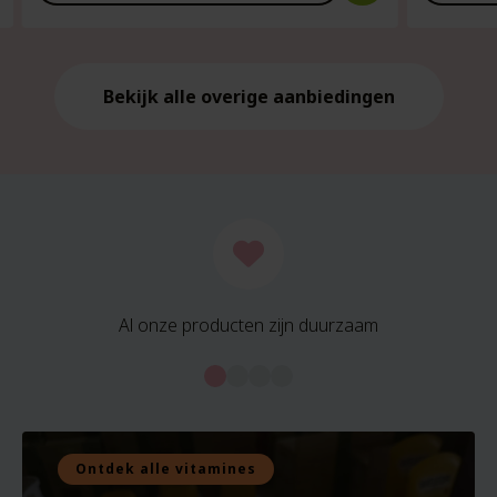
is:
is:
€21.59.
€21.59.
Bekijk alle overige aanbiedingen
Al onze producten zijn duurzaam
Ontdek alle vitamines