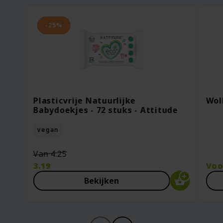
-25%
Plasticvrije Natuurlijke
Wol
Babydoekjes - 72 stuks - Attitude
vegan
Oorspronkelijke
Van
4.25
prijs
3.19
Vo
was:
Huidige
Bekijken
€4.25.
prijs
is:
€3.19.