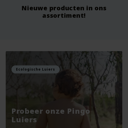
Nieuwe producten in ons
Vanaf
9.75
Vo
assortiment!
Voor
7.99
Vo
Bekijken
Bekijken
Ecologische Luiers
Probeer onze Pingo
Luiers