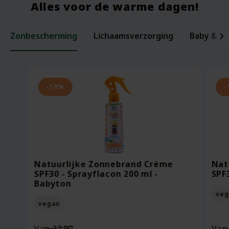
Alles voor de warme dagen!
Zonbescherming
Lichaamsverzorging
Baby & ki
Laxerende Zaden - Biologische Mix -
Organic Baby Starter Set - Pure
Per
Voe
200 gram
Beginnings
ml -
Bee
-10%
-
Oorspronkelijke
Van
18.95
Voor
7.95
Vo
prijs
13.27
Vo
was:
Huidige
Bekijken
Bekijken
€18.95.
prijs
Natuurlijke Zonnebrand Crème
Nat
is:
SPF30 - Sprayflacon 200 ml -
SPF
€13.27.
Babyton
veg
vegan
Oorspronkelijke
Van
22.90
Va