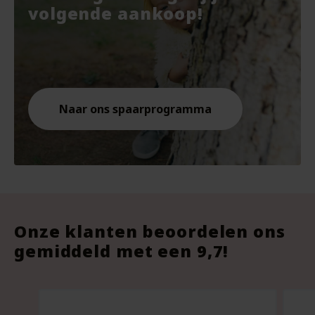
€7.67.
€10.
€9.8
volgende aankoop!
Naar ons spaarprogramma
Onze klanten beoordelen ons
gemiddeld met een 9,7!