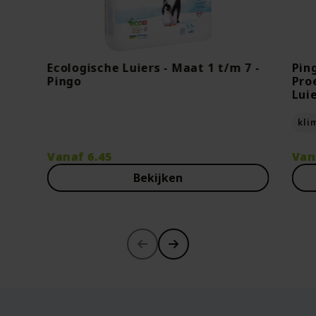
Ecologische Luiers - Maat 1 t/m 7 -
Pin
Pingo
Pro
Lui
kli
Vanaf
6.45
Van
Bekijken
-30%