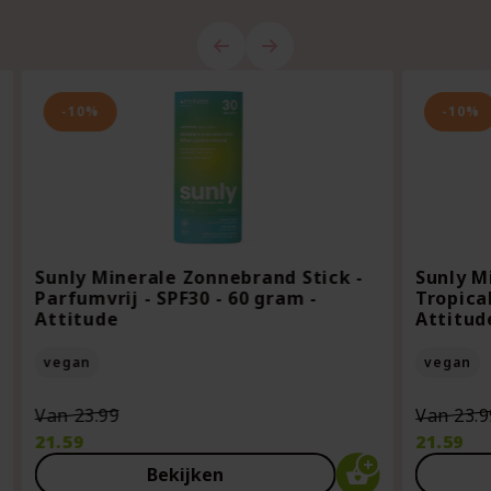
-10%
-10%
Sunly Minerale Zonnebrand Stick -
Sunly M
Parfumvrij - SPF30 - 60 gram -
Tropical
Attitude
Attitud
vegan
vegan
Oorspronkelijke
Van
23.99
Van
23.9
prijs
21.59
21.59
was:
Huidige
Huidige
Bekijken
€23.99.
prijs
prijs