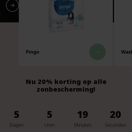
Pingo
Wasb
east
Nu 20% korting op alle
zonbescherming!
5
5
19
18
Dagen
Uren
Minuten
Seconden