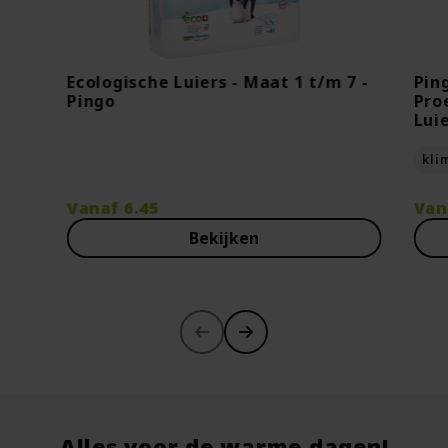
Ecologische Luiers - Maat 1 t/m 7 -
Pin
Pingo
Pro
Lui
kli
Vanaf
6.45
Van
Bekijken
-30%
Alles voor de warme dagen!