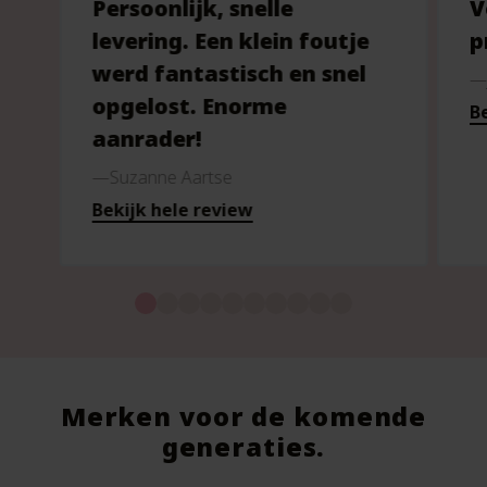
Persoonlijk, snelle
V
levering. Een klein foutje
p
werd fantastisch en snel
opgelost. Enorme
Be
aanrader!
Suzanne Aartse
Bekijk hele review
Merken voor de komende
generaties.