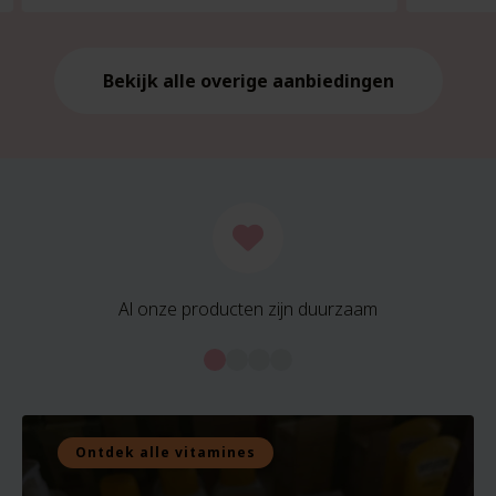
is:
is:
€21.59.
€21.59.
Bekijk alle overige aanbiedingen
Al onze producten zijn duurzaam
Ontdek alle vitamines