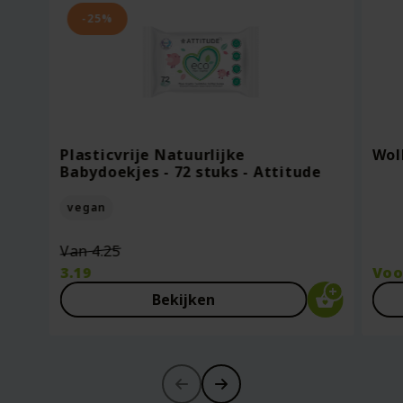
-25%
Plasticvrije Natuurlijke
Wol
Babydoekjes - 72 stuks - Attitude
vegan
Oorspronkelijke
Van
4.25
prijs
3.19
Vo
was:
Huidige
Bekijken
€4.25.
prijs
is:
€3.19.