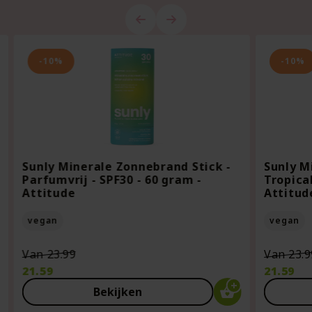
-10%
-10%
Sunly Minerale Zonnebrand Stick -
Sunly M
Parfumvrij - SPF30 - 60 gram -
Tropical
Attitude
Attitud
vegan
vegan
Oorspronkelijke
Van
23.99
Van
23.9
prijs
21.59
21.59
was:
Huidige
Huidige
Bekijken
€23.99.
prijs
prijs