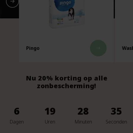
Pingo
Wasb
east
Nu 20% korting op alle
zonbescherming!
6
19
28
33
Dagen
Uren
Minuten
Seconden