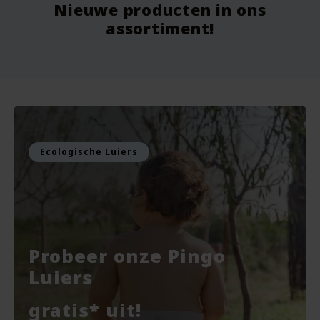
Nieuwe producten in ons
Vanaf
9.75
Vo
assortiment!
Voor
7.99
Vo
Bekijken
Bekijken
Ecologische Luiers
Probeer onze Pingo
Luiers
gratis* uit!