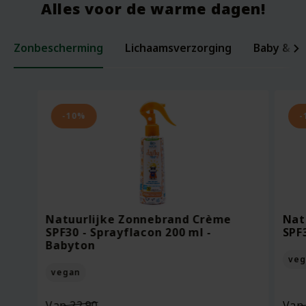
Alles voor de warme dagen!
Zonbescherming
Lichaamsverzorging
Baby & ki
Laxerende Zaden - Biologische Mix -
Organic Baby Starter Set - Pure
Per
Voe
200 gram
Beginnings
ml -
Bee
-10%
-
Oorspronkelijke
Van
18.95
Voor
7.95
Vo
prijs
13.27
Vo
was:
Huidige
Bekijken
Bekijken
€18.95.
prijs
Natuurlijke Zonnebrand Crème
Nat
is:
SPF30 - Sprayflacon 200 ml -
SPF
€13.27.
Babyton
veg
vegan
Oorspronkelijke
Van
22.90
Va