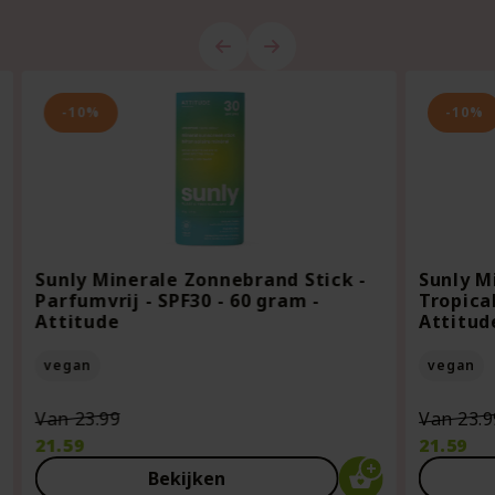
-10%
-10%
Sunly Minerale Zonnebrand Stick -
Sunly M
Parfumvrij - SPF30 - 60 gram -
Tropical
Attitude
Attitud
vegan
vegan
Oorspronkelijke
Van
23.99
Van
23.9
prijs
21.59
21.59
was:
Huidige
Huidige
Bekijken
€23.99.
prijs
prijs