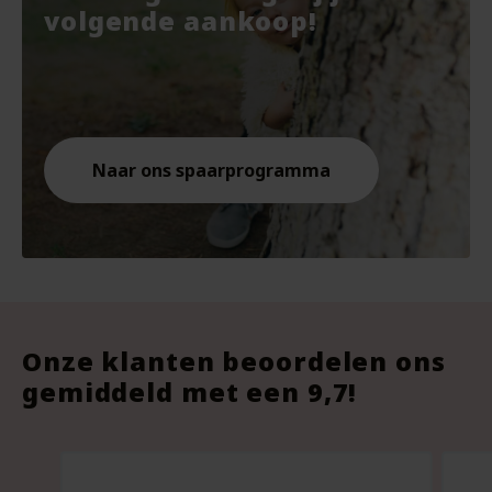
€7.67.
€10.
€9.8
volgende aankoop!
Naar ons spaarprogramma
Onze klanten beoordelen ons
gemiddeld met een 9,7!