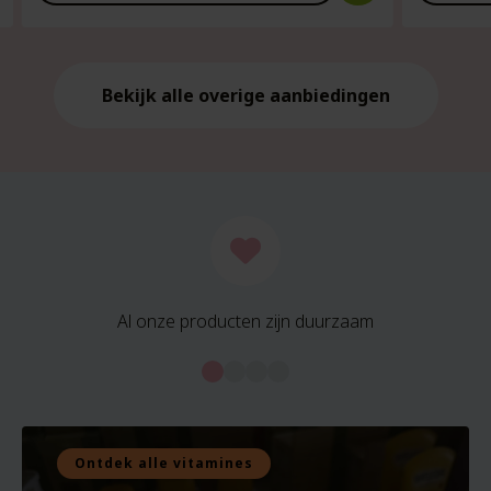
is:
is:
€21.59.
€21.59.
Bekijk alle overige aanbiedingen
Al onze producten zijn duurzaam
Ontdek alle vitamines