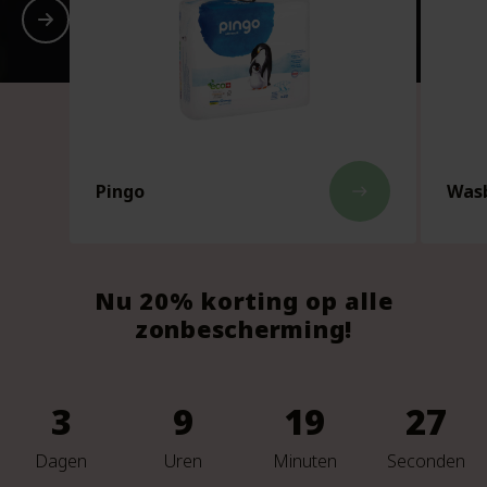
Pingo
Wasb
east
Nu 20% korting op alle
zonbescherming!
3
9
19
25
Dagen
Uren
Minuten
Seconden