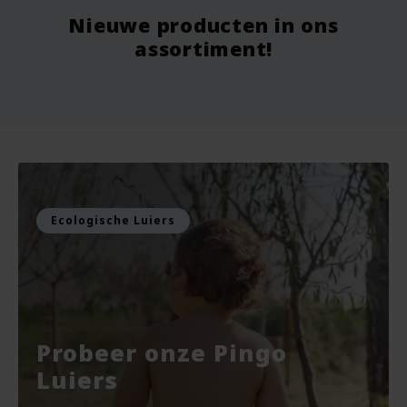
Nieuwe producten in ons
Vanaf
9.75
Vo
assortiment!
Voor
7.99
Vo
Bekijken
Bekijken
Ecologische Luiers
Probeer onze Pingo
Luiers