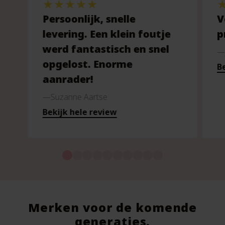
Persoonlijk, snelle
V
levering. Een klein foutje
p
werd fantastisch en snel
opgelost. Enorme
Be
aanrader!
Suzanne Aartse
Bekijk hele review
Merken voor de komende
generaties.