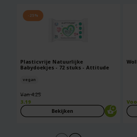
-25%
Plasticvrije Natuurlijke
Wol
Babydoekjes - 72 stuks - Attitude
vegan
Oorspronkelijke
Van
4.25
prijs
3.19
Vo
was:
Huidige
Bekijken
€4.25.
prijs
is:
€3.19.