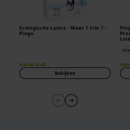
Ecologische Luiers - Maat 1 t/m 7 -
Pin
Pingo
Pro
Lui
kli
Vanaf
6.45
Van
Bekijken
-30%