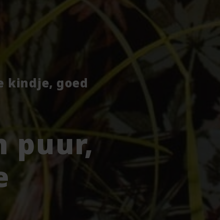
je kindje, goed
 puur,
e