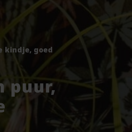
je kindje, goed
 puur,
e