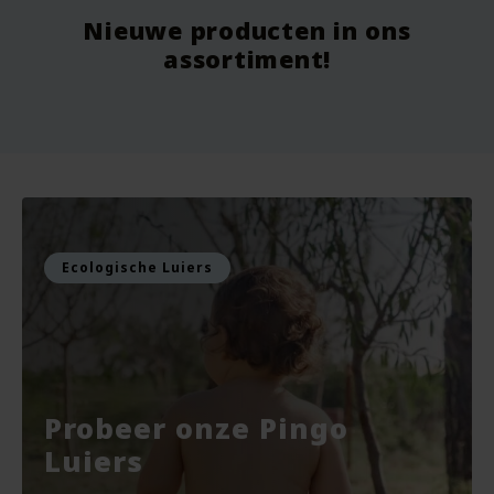
Nieuwe producten in ons
Vanaf
9.75
Vo
assortiment!
Voor
7.99
Vo
Bekijken
Bekijken
Ecologische Luiers
Probeer onze Pingo
Luiers