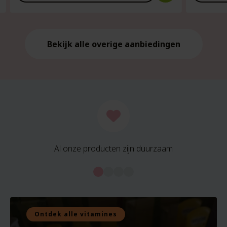
is:
is:
€21.59.
€21.59.
Bekijk alle overige aanbiedingen
Al onze producten zijn duurzaam
Ontdek alle vitamines