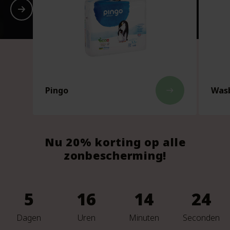
Pingo
Wasb
east
Nu 20% korting op alle
zonbescherming!
5
16
14
22
Dagen
Uren
Minuten
Seconden