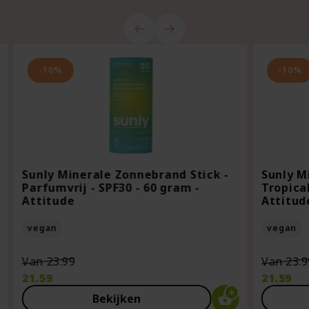
-10%
-10%
Sunly Minerale Zonnebrand Stick -
Sunly M
Parfumvrij - SPF30 - 60 gram -
Tropical
Attitude
Attitud
vegan
vegan
Oorspronkelijke
Van
23.99
Van
23.9
prijs
21.59
21.59
was:
Huidige
Huidige
Bekijken
€23.99.
prijs
prijs