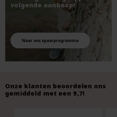
€7.67.
€10.
€9.8
volgende aankoop!
Naar ons spaarprogramma
Onze klanten beoordelen ons
gemiddeld met een 9,7!