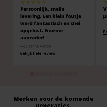
Persoonlijk, snelle
V
levering. Een klein foutje
p
werd fantastisch en snel
opgelost. Enorme
Be
aanrader!
Suzanne Aartse
Bekijk hele review
Merken voor de komende
generaties.