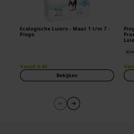
Ecologische Luiers - Maat 1 t/m 7 -
Pin
Pingo
Pro
Lui
kli
Vanaf
6.45
Van
Bekijken
-30%