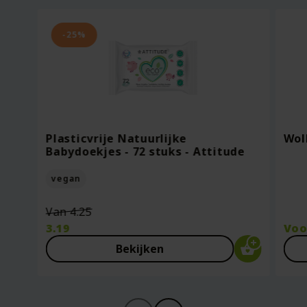
-25%
Plasticvrije Natuurlijke
Wol
Babydoekjes - 72 stuks - Attitude
vegan
Oorspronkelijke
Van
4.25
prijs
3.19
Vo
was:
Huidige
Bekijken
€4.25.
prijs
is:
€3.19.