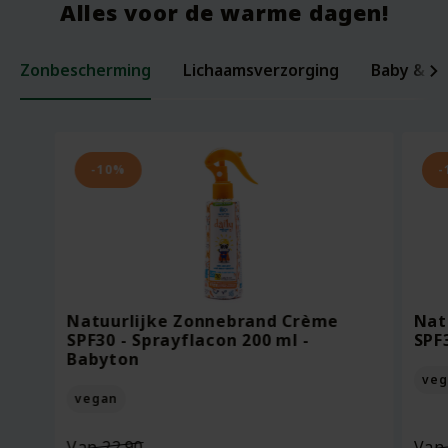
Alles voor de warme dagen!
Zonbescherming
Lichaamsverzorging
Baby & ki
Laxerende Zaden - Biologische Mix -
Organic Baby Starter Set - Pure
Per
Voe
200 gram
Beginnings
ml -
Bee
-10%
-
Oorspronkelijke
Van
18.95
Voor
7.95
Vo
prijs
13.27
Vo
was:
Huidige
Bekijken
Bekijken
€18.95.
prijs
Natuurlijke Zonnebrand Crème
Nat
is:
SPF30 - Sprayflacon 200 ml -
SPF
€13.27.
Babyton
veg
vegan
Oorspronkelijke
Van
22.90
Va