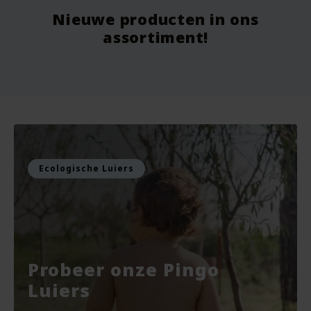
Nieuwe producten in ons
Vanaf
9.75
Vo
assortiment!
Voor
7.99
Vo
Bekijken
Bekijken
Ecologische Luiers
Probeer onze Pingo
Luiers