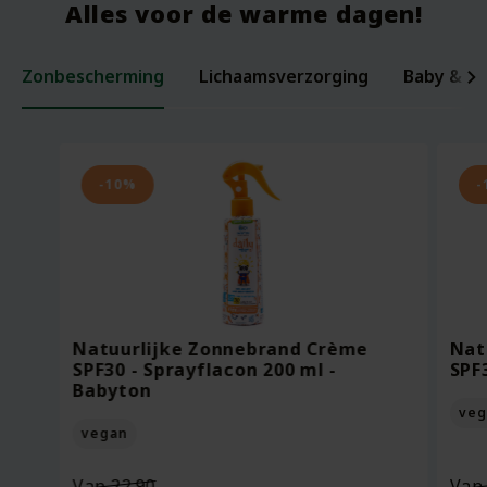
Alles voor de warme dagen!
Zonbescherming
Lichaamsverzorging
Baby & ki
Laxerende Zaden - Biologische Mix -
Organic Baby Starter Set - Pure
Per
Voe
200 gram
Beginnings
ml -
Bee
-10%
-
Oorspronkelijke
Van
18.95
Voor
7.95
Vo
prijs
13.27
Vo
was:
Huidige
Bekijken
Bekijken
€18.95.
prijs
Natuurlijke Zonnebrand Crème
Nat
is:
SPF30 - Sprayflacon 200 ml -
SPF
€13.27.
Babyton
veg
vegan
Oorspronkelijke
Van
22.90
Va