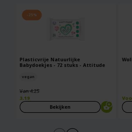
-25%
Plasticvrije Natuurlijke
Wol
Babydoekjes - 72 stuks - Attitude
vegan
Oorspronkelijke
Van
4.25
prijs
3.19
Vo
was:
Huidige
Bekijken
€4.25.
prijs
is:
€3.19.