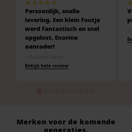
Persoonlijk, snelle
V
levering. Een klein foutje
p
werd fantastisch en snel
opgelost. Enorme
Be
aanrader!
Suzanne Aartse
Bekijk hele review
Merken voor de komende
generaties.