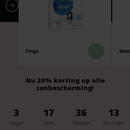
Pingo
Wasb
east
Nu 20% korting op alle
zonbescherming!
3
17
36
11
Dagen
Uren
Minuten
Seconden