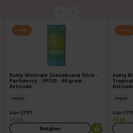
-10%
-10%
Sunly Minerale Zonnebrand Stick -
Sunly M
Parfumvrij - SPF30 - 60 gram -
Tropical
Attitude
Attitud
vegan
vegan
Oorspronkelijke
Van
23.99
Van
23.9
prijs
21.59
21.59
was:
Huidige
Huidige
Bekijken
€23.99.
prijs
prijs