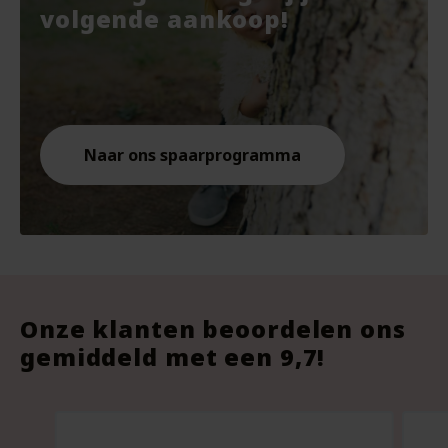
€7.67.
€10.
€9.8
volgende aankoop!
Naar ons spaarprogramma
Onze klanten beoordelen ons
gemiddeld met een 9,7!