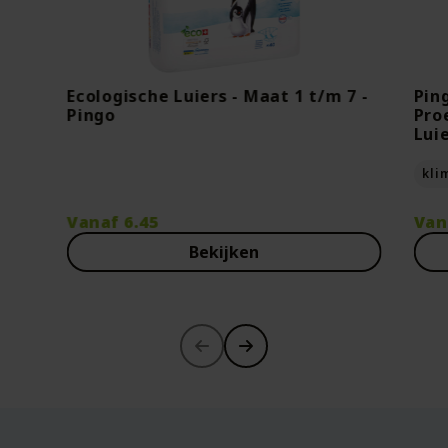
Ecologische Luiers - Maat 1 t/m 7 -
Pin
Pingo
Pro
Lui
kli
Vanaf
6.45
Van
Bekijken
-30%