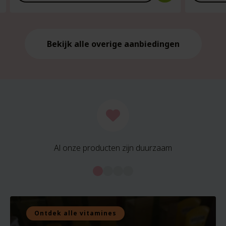
is:
is:
€21.59.
€21.59.
Bekijk alle overige aanbiedingen
Al onze producten zijn duurzaam
Ontdek alle vitamines