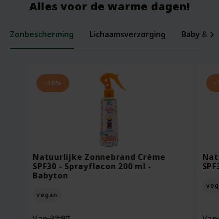
Alles voor de warme dagen!
Zonbescherming
Lichaamsverzorging
Baby & ki
Laxerende Zaden - Biologische Mix -
Organic Baby Starter Set - Pure
Per
Voe
200 gram
Beginnings
ml -
Bee
-10%
-
Oorspronkelijke
Van
18.95
Voor
7.95
Vo
prijs
13.27
Vo
was:
Huidige
Bekijken
Bekijken
€18.95.
prijs
Natuurlijke Zonnebrand Crème
Nat
is:
SPF30 - Sprayflacon 200 ml -
SPF
€13.27.
Babyton
veg
vegan
Oorspronkelijke
Van
22.90
Va