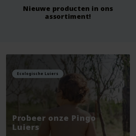
Nieuwe producten in ons
Vanaf
9.75
Vo
assortiment!
Voor
7.99
Vo
Bekijken
Bekijken
Ecologische Luiers
Probeer onze Pingo
Luiers