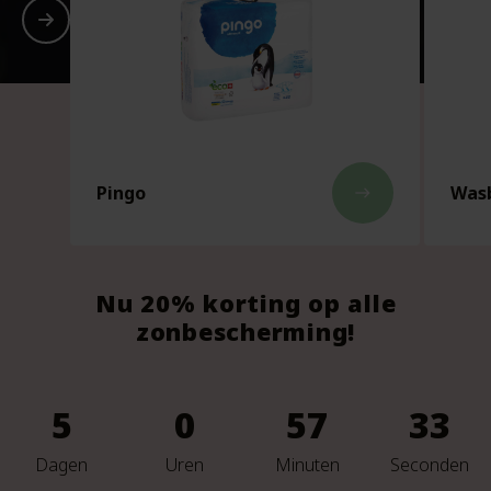
Pingo
Wasb
east
Nu 20% korting op alle
zonbescherming!
5
0
57
31
Dagen
Uren
Minuten
Seconden