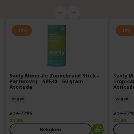
-10%
-10%
Sunly Minerale Zonnebrand Stick -
Sunly M
Parfumvrij - SPF30 - 60 gram -
Tropical
Attitude
Attitud
vegan
vegan
Oorspronkelijke
Van
23.99
Van
23.9
prijs
21.59
21.59
was:
Huidige
Huidige
Bekijken
€23.99.
prijs
prijs