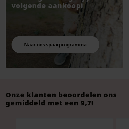
€7.67.
€10.
€9.8
volgende aankoop!
Naar ons spaarprogramma
Onze klanten beoordelen ons
gemiddeld met een 9,7!