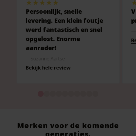
Persoonlijk, snelle
V
levering. Een klein foutje
p
werd fantastisch en snel
opgelost. Enorme
Be
aanrader!
Suzanne Aartse
Bekijk hele review
Merken voor de komende
generaties.