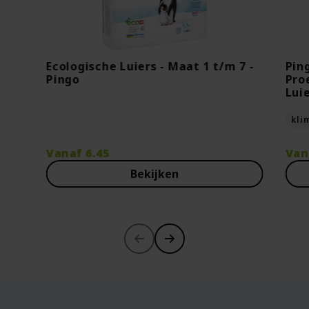
Ecologische Luiers - Maat 1 t/m 7 -
Pin
Pingo
Pro
Lui
kli
Vanaf
6.45
Van
Bekijken
-30%