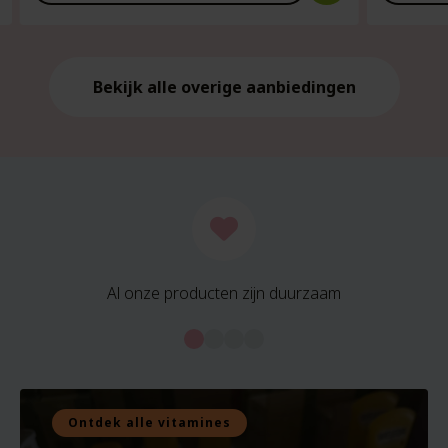
is:
is:
€21.59.
€21.59.
Bekijk alle overige aanbiedingen
Al onze producten zijn duurzaam
Ontdek alle vitamines