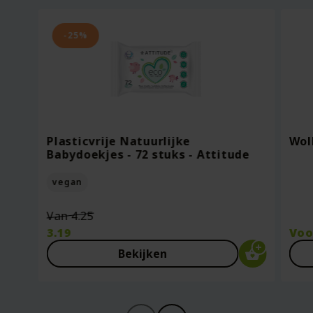
-25%
Plasticvrije Natuurlijke
Wol
Babydoekjes - 72 stuks - Attitude
vegan
Oorspronkelijke
Van
4.25
prijs
3.19
Vo
was:
Huidige
Bekijken
€4.25.
prijs
is:
€3.19.