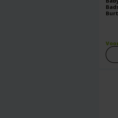
Bab
Bads
Burt
Voo