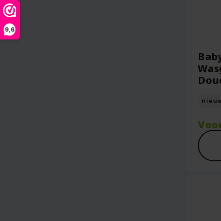
9,6
Bab
Wasg
Dou
nieu
Voo