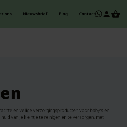
person
er ons
Nieuwsbrief
Blog
Contact
sen
achte en veilige verzorgingsproducten voor baby’s en
uid van je kleintje te reinigen en te verzorgen, met