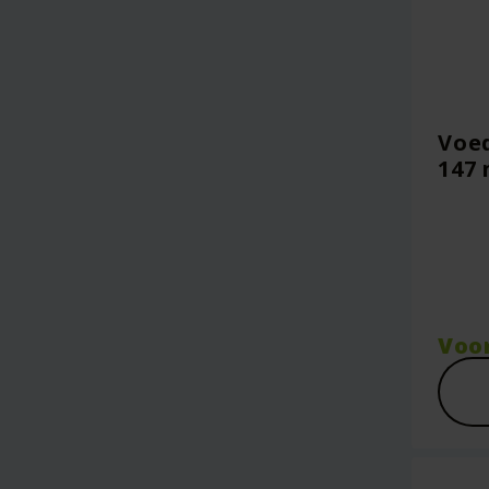
Voed
147 
Voo