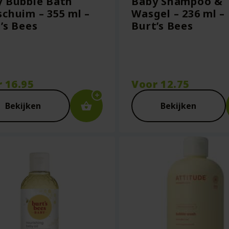
y Bubble Bath
Baby Shampoo &
chuim – 355 ml –
Wasgel – 236 ml –
’s Bees
Burt’s Bees
r
16.95
Voor
12.75
Bekijken
Bekijken