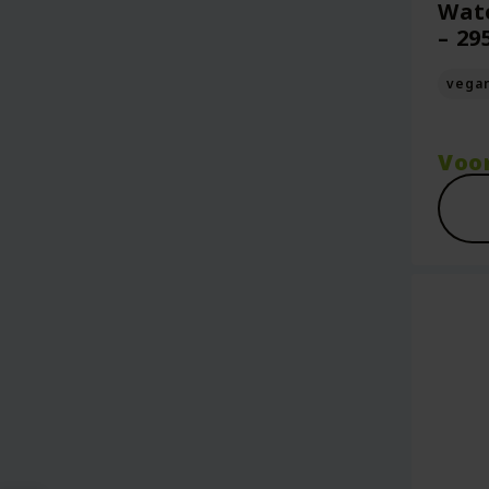
Wat
– 29
vega
Voo