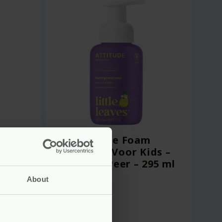
Body
Natuurlijke Foam
ar –
Handzeep Voor Kids –
 Baby
Vanille & Peer – 295 ml
– Attitude
About
vegan
Voor
6.99