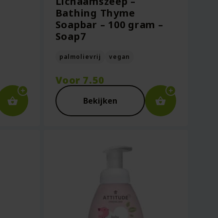
Lichaamszeep –
Bathing Thyme
Soapbar – 100 gram –
Soap7
palmolievrij
vegan
Voor
7.50
Bekijken