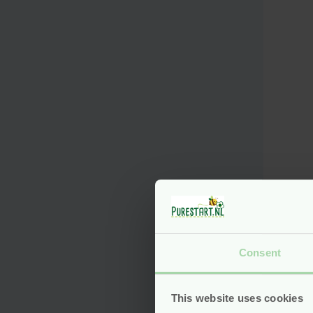
Bab
Wash
ml –
Lea
Consent
vega
This website uses cookies
Voo