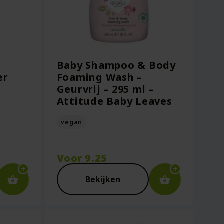
Baby Shampoo & Body
er
Foaming Wash –
Geurvrij – 295 ml –
Attitude Baby Leaves
vegan
Voor
9.25
Bekijken