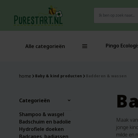
Zoeken
naar:
Pingo Ecologi
Alle categorieën
home
Baby & kind producten
Badderen & wassen
Ba
Categorieën
Shampoo & wasgel
Maak van 
Badschuim en badolie
jonge kind
Hydrofiele doeken
milde en n
Badcapes, badjassen