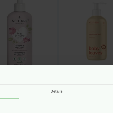
y Shampoo & Body
Baby Shampoo & 
 – Geurvrij – 473
Wash – Peer Nect
 Attitude Baby
473 ml – Attitude
ves
Leaves
Details
n
vegan
r
11.95
Voor
11.95