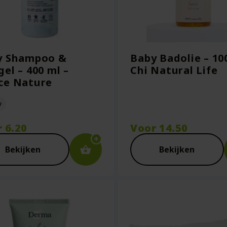
y Shampoo &
Baby Badolie – 10
el – 400 ml –
Chi Natural Life
ce Nature
w
r
6.20
Voor
14.50
Bekijken
Bekijken