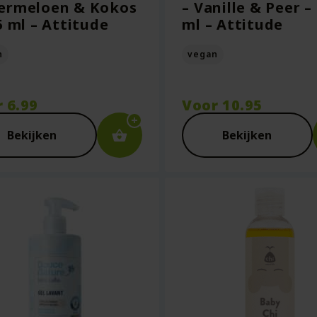
ermeloen & Kokos
– Vanille & Peer –
5 ml – Attitude
ml – Attitude
n
vegan
r
6.99
Voor
10.95
Bekijken
Bekijken