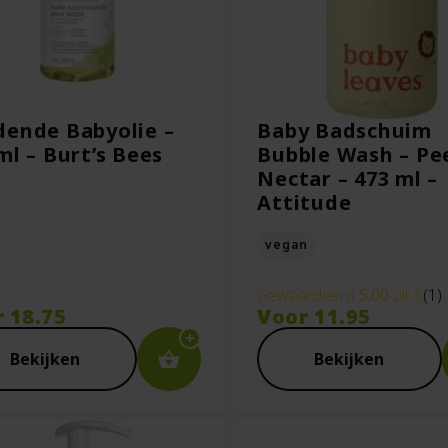
ende Babyolie –
Baby Badschuim
ml – Burt’s Bees
Bubble Wash – Pe
Nectar – 473 ml –
Attitude
vegan
Gewaardeerd
5.00
uit 5
(1)
r
18.75
Voor
11.95
Bekijken
Bekijken