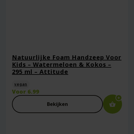
Naam
*
Natuurlijke Foam Handzeep Voor
Kids – Watermeloen & Kokos –
E-mail
*
295 ml – Attitude
vegan
Voor
6.99
Captcha
*
Bekijken
Mijn naam, e-mail en site opslaan in deze