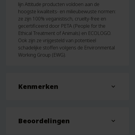
lijn Attitude producten voldoen aan de
hoogste kwaliteits- en milieubewuste normen:
ze zijn 100% veganistisch, cruelty-free en
gecertificeerd door PETA (People for the
Ethical Treatment of Animals) en ECOLOGO.
Ook zijn ze vrijgesteld van potentieel
schadelijke stoffen volgens de Environmental
Working Group (EWG).
Kenmerken
expand_more
Inhoud
473 ml
Beoordelingen
expand_more
Beoordelingen