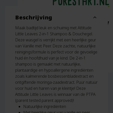
Beschrijving
expand_more
Maak badtijd leuk en schuimig met Attitude
Little Leaves 2-in-1 Shampoo & Douchegel.
Deze wasgel is verrijkt met een heerlijke geur
van Vanille met Peer. Deze zachte, natuurlijke
reinigingsformule is perfect voor de gevoelige
huid én hoofdhuid van je kind. De 2-in-1
shampoo is gemaakt met natuurlijke,
plantaardige en hypoallergene ingrediënten
zoals kalmerende bosbessenbladextract en
ontgiftende moringa-zaadextract. Puur natuur
voor huid en haren van je kleintje! Deze
Attitude Little Leaves is winnaar van de PTPA
(parent tested parent approved)!
Natuurlijke ingrediënten
Met heerlijke geur van vanille en peer