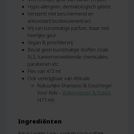
Hypo-allergeen, dermatologisch getest
Versterkt met beschermend en
antioxidant bosbessenextract
Vrij van kunstmatige parfum, maar met
heerlijke geur
Vegan & proefdiervrij
Bevat geen kunstmatige stoffen zoals
SLS, kankerverwekkende chemicaliën,
parabenen etc.
Fles van 473 ml
Ook verkrijgbaar van Attitude
Natuurlijke Shampoo & Douchegel
Voor Kids –
Watermeloen & Kokos
(473 ml)
Ingrediënten
Aqua / water / eau, sodium coco-sulfate,