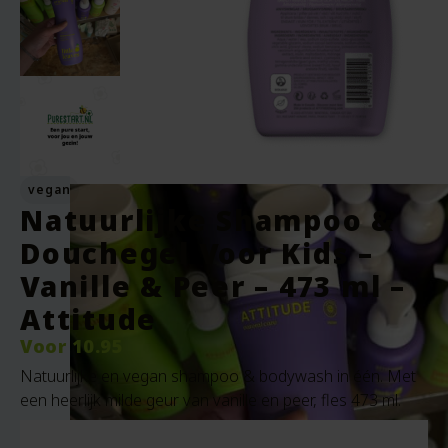
vegan
Natuurlijke Shampoo &
Douchegel Voor Kids –
Vanille & Peer – 473 ml –
Attitude
Voor
10.95
Natuurlijke en vegan shampoo & bodywash in één. Met
een heerlijk milde geur van vanille en peer, fles 473 ml.