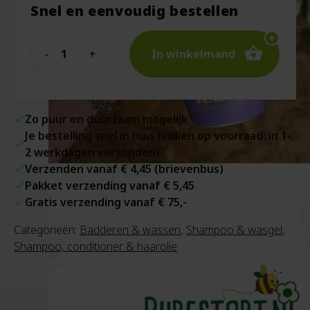
Snel en eenvoudig bestellen
Quantity
In winkelmand
Zo puur en duurzaam mogelijk
Je bestelling snel in huis (indien op voorraad: in 1-
2 werkdagen verzonden)
Verzenden vanaf € 4,45 (brievenbus)
Pakket verzending vanaf € 5,45
Gratis verzending vanaf € 75,-
Categorieën:
Badderen & wassen
,
Shampoo & wasgel
,
Shampoo, conditioner & haarolie