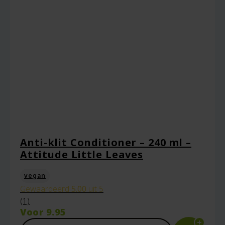
browser voor de volgende keer wanneer ik
een reactie plaats.
Anti-klit Conditioner – 240 ml –
Attitude Little Leaves
vegan
Gewaardeerd
5.00
uit 5
(1)
Voor
9.95