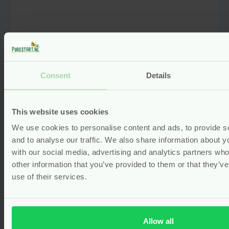
Consent
Details
Natuurlijk Kraamverband – 10
stuks – Natracare
This website uses cookies
vegan
Voor
4.59
We use cookies to personalise content and ads, to provide s
and to analyse our traffic. We also share information about yo
Bekijken
with our social media, advertising and analytics partners wh
other information that you’ve provided to them or that they’v
use of their services.
Allow all