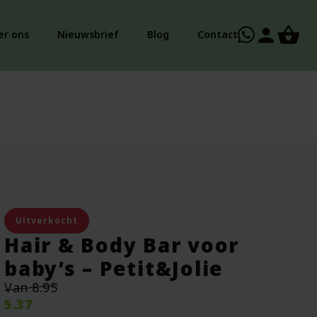
person
er ons
Nieuwsbrief
Blog
Contact
Uitverkocht
Hair & Body Bar voor
baby’s – Petit&Jolie
Oorspronkelijke
Van
8.95
prijs
5.37
was: