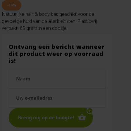
Huidige
€8.95.
prijs
-40%
is:
Natuurlijke hair & body bar, geschikt voor de
€5.37.
gevoelige huid van de allerkleinsten. Plasticvrij
verpakt, 65 gram in een doosje.
Ontvang een bericht wanneer
dit product weer op voorraad
is!
Breng mij op de hoogte!