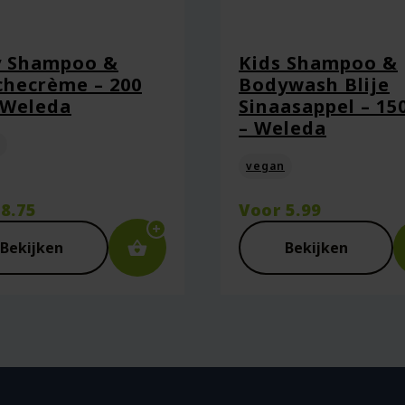
y Shampoo &
Kids Shampoo &
hecrème – 200
Bodywash Blije
 Weleda
Sinaasappel – 15
aan in deze browser voor de volgende keer wanneer ik een react
– Weleda
vegan
r
8.75
Voor
5.99
Bekijken
Bekijken