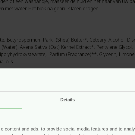
nden of een washandje, masseer de huid en het haar van uw baby
 met water. Het blok na gebruik laten drogen.
te, Butyrospermum Parkii (Shea) Butter*, Cetearyl Alcohol, Dis
ua (Water), Avena Sativa (Oat) Kernel Extract*, Pentylene Glycol
 Dipolyhydroxystearate, Parfum (Fragrance)**, Glycerin, Limone
al oils
oor Esther, moeder van 2 kinderen. Ze besloot verzorgingsprodu
oesten zijn, mét respect voor de natuur. En inmiddels is er een 
Details
&Jolie hebben als voorwaarde dat alles van 100% natuurlijke o
n biologisch geteelde producten. Verder zijn de producten vrij
oet puur blijven!
e content and ads, to provide social media features and to analy