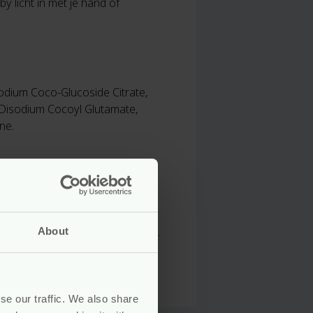
 licht in met je hand of
odium Coco-Glucoside Citrate,
, Disodium Cocoyl Glutamate,
ne.
cten voor baby’s en kinderen te
hele verzorgingslijn op de markt.
About
orsprong moet zijn. En daarbij
 van parabenen, paraffine, SLS,
se our traffic. We also share