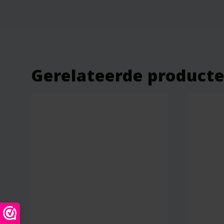
Gerelateerde product
Naam
*
E-mail
*