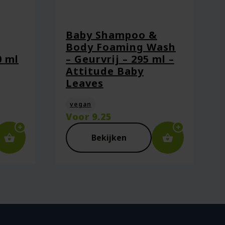
Baby Shampoo &
Body Foaming Wash
0 ml
– Geurvrij – 295 ml –
ie plaats.
Attitude Baby
Leaves
vegan
Voor
9.25
Bekijken